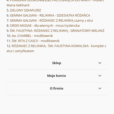
PORADNIK DOSKONAŁEGO PRZYLGNIĘCIA DO MARYI - Hubert
Maria Gebhard
ZIELONY SZKAPLERZ
GEMMA GALGANI - RELIKWIA - DZIESIĄTKA RÓŻAŃCA
GEMMA GALGANI - RÓŻANIEC Z RELIKWIĄ czarny z etui
ORDO MISSAE - dla wiernych - msza trydencka
ŚW. FAUSTYNA- RÓŻANIEC Z RELIKWIĄ - GRANATOWY MELANŻ
św. CHARBEL - modlitewnik
ŚW. RITA Z CASCII - modlitewnik
RÓŻANIEC Z RELIKWIĄ - ŚW. FAUSTYNA KOWALSKA - komplet z
etui i certyfikatem
Sklep
Moje konto
O firmie