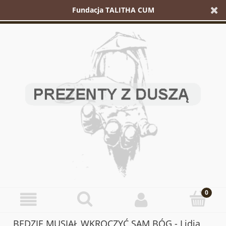
Fundacja TALITHA CUM
BĘDZIE MUSIAŁ WKROCZYĆ SAM BÓG - Lidia