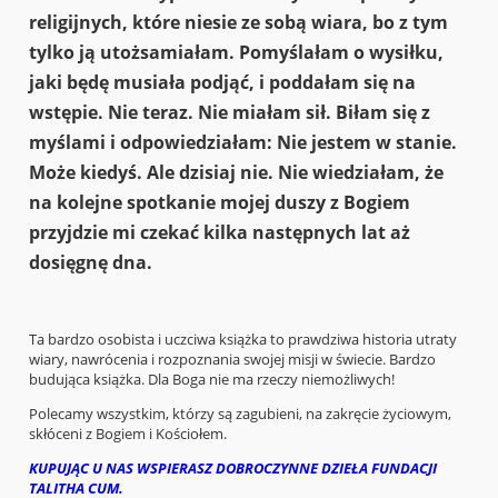
religijnych, które niesie ze sobą wiara, bo z tym
tylko ją utożsamiałam. Pomyślałam o wysiłku,
jaki będę musiała podjąć, i poddałam się na
wstępie. Nie teraz. Nie miałam sił. Biłam się z
myślami i odpowiedziałam: Nie jestem w stanie.
Może kiedyś. Ale dzisiaj nie. Nie wiedziałam, że
na kolejne spotkanie mojej duszy z Bogiem
przyjdzie mi czekać kilka następnych lat aż
dosięgnę dna.
Ta bardzo osobista i uczciwa książka to prawdziwa historia utraty
wiary, nawrócenia i rozpoznania swojej misji w świecie. Bardzo
budująca książka. Dla Boga nie ma rzeczy niemożliwych!
Polecamy wszystkim, którzy są zagubieni, na zakręcie życiowym,
skłóceni z Bogiem i Kościołem.
KUPUJĄC U NAS WSPIERASZ DOBROCZYNNE DZIEŁA FUNDACJI
TALITHA CUM.