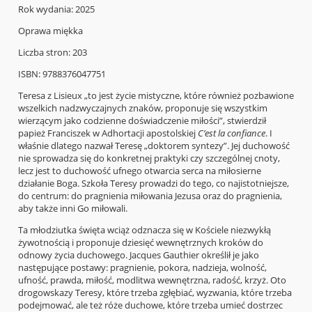
Rok wydania: 2025
Oprawa miękka
Liczba stron: 203
ISBN: 9788376047751
Teresa z Lisieux „to jest życie mistyczne, które również pozbawione
wszelkich nadzwyczajnych znaków, proponuje się wszystkim
wierzącym jako codzienne doświadczenie miłości”, stwierdził
papież Franciszek w Adhortacji apostolskiej
C’est la confiance
. I
właśnie dlatego nazwał Teresę „doktorem syntezy”. Jej duchowość
nie sprowadza się do konkretnej praktyki czy szczególnej cnoty,
lecz jest to duchowość ufnego otwarcia serca na miłosierne
działanie Boga. Szkoła Teresy prowadzi do tego, co najistotniejsze,
do centrum: do pragnienia miłowania Jezusa oraz do pragnienia,
aby także inni Go miłowali.
Ta młodziutka święta wciąż odznacza się w Kościele niezwykłą
żywotnością i proponuje dziesięć wewnętrznych kroków do
odnowy życia duchowego. Jacques Gauthier określił je jako
następujące postawy: pragnienie, pokora, nadzieja, wolność,
ufność, prawda, miłość, modlitwa wewnętrzna, radość, krzyż. Oto
drogowskazy Teresy, które trzeba zgłębiać, wyzwania, które trzeba
podejmować, ale też róże duchowe, które trzeba umieć dostrzec