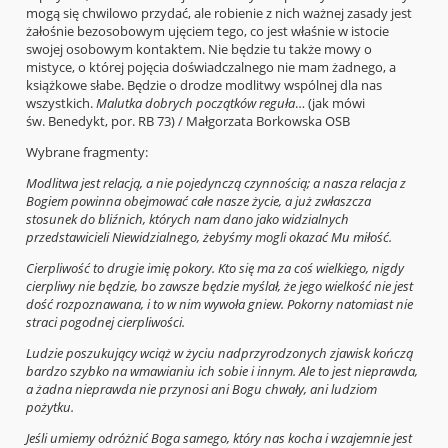
mogą się chwilowo przydać, ale robienie z nich ważnej zasady jest
żałośnie bezosobowym ujęciem tego, co jest właśnie w istocie
swojej osobowym kontaktem. Nie będzie tu także mowy o
mistyce, o której pojęcia doświadczalnego nie mam żadnego, a
książkowe słabe. Będzie o drodze modlitwy wspólnej dla nas
wszystkich.
Malutka dobrych początków reguła
… (jak mówi
św. Benedykt, por. RB 73) / Małgorzata Borkowska OSB
Wybrane fragmenty:
Modlitwa jest relacją, a nie pojedynczą czynnością; a nasza relacja z
Bogiem powinna obejmować całe nasze życie, a już zwłaszcza
stosunek do bliźnich, których nam dano jako widzialnych
przedstawicieli Niewidzialnego, żebyśmy mogli okazać Mu miłość.
Cierpliwość to drugie imię pokory. Kto się ma za coś wielkiego, nigdy
cierpliwy nie będzie, bo zawsze będzie myślał, że jego wielkość nie jest
dość rozpoznawana, i to w nim wywoła gniew. Pokorny natomiast nie
straci pogodnej cierpliwości.
Ludzie poszukujący wciąż w życiu nadprzyrodzonych zjawisk kończą
bardzo szybko na wmawianiu ich sobie i innym. Ale to jest nieprawda,
a żadna nieprawda nie przynosi ani Bogu chwały, ani ludziom
pożytku.
Jeśli umiemy odróżnić Boga samego, który nas kocha i wzajemnie jest