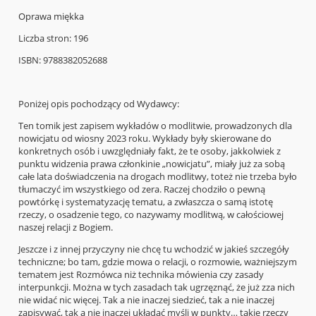
Oprawa miękka
Liczba stron: 196
ISBN: 9788382052688
Poniżej opis pochodzący od Wydawcy:
Ten tomik jest zapisem wykładów o modlitwie, prowadzonych dla
nowicjatu od wiosny 2023 roku. Wykłady były skierowane do
konkretnych osób i uwzględniały fakt, że te osoby, jakkolwiek z
punktu widzenia prawa członkinie „nowicjatu”, miały już za sobą
całe lata doświadczenia na drogach modlitwy, toteż nie trzeba było
tłumaczyć im wszystkiego od zera. Raczej chodziło o pewną
powtórkę i systematyzację tematu, a zwłaszcza o samą istotę
rzeczy, o osadzenie tego, co nazywamy modlitwą, w całościowej
naszej relacji z Bogiem.
Jeszcze i z innej przyczyny nie chcę tu wchodzić w jakieś szczegóły
techniczne; bo tam, gdzie mowa o relacji, o rozmowie, ważniejszym
tematem jest Rozmówca niż technika mówienia czy zasady
interpunkcji. Można w tych zasadach tak ugrzęznąć, że już zza nich
nie widać nic więcej. Tak a nie inaczej siedzieć, tak a nie inaczej
zapisywać, tak a nie inaczej układać myśli w punkty… takie rzeczy