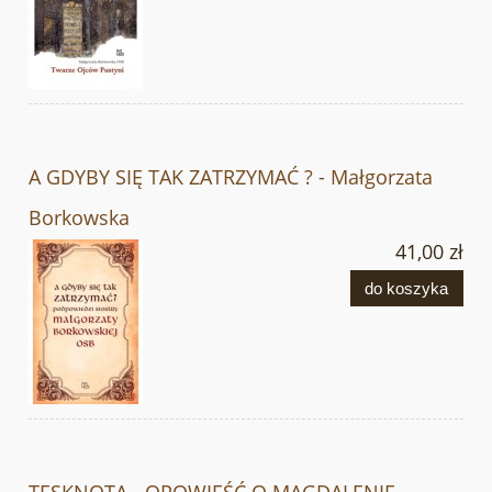
A GDYBY SIĘ TAK ZATRZYMAĆ ? - Małgorzata
Borkowska
41,00 zł
do koszyka
TĘSKNOTA - OPOWIEŚĆ O MAGDALENIE