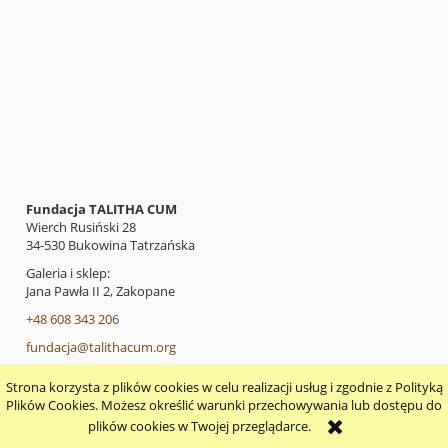
Fundacja TALITHA CUM
Wierch Rusiński 28
34-530 Bukowina Tatrzańska
Galeria i sklep:
Jana Pawła II 2, Zakopane
+48 608 343 206
fundacja@talithacum.org
Strona korzysta z plików cookies w celu realizacji usług i zgodnie z Polityką
pokaż pełną wersję strony
Plików Cookies. Możesz określić warunki przechowywania lub dostępu do
plików cookies w Twojej przeglądarce.
Sklep internetowy Shoper.pl