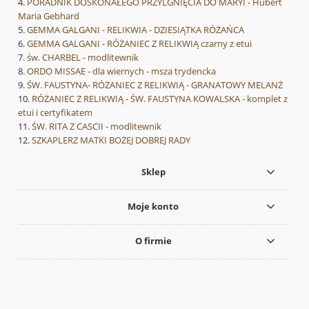
PORADNIK DOSKONAŁEGO PRZYLGNIĘCIA DO MARYI - Hubert
Maria Gebhard
GEMMA GALGANI - RELIKWIA - DZIESIĄTKA RÓŻAŃCA
GEMMA GALGANI - RÓŻANIEC Z RELIKWIĄ czarny z etui
św. CHARBEL - modlitewnik
ORDO MISSAE - dla wiernych - msza trydencka
ŚW. FAUSTYNA- RÓŻANIEC Z RELIKWIĄ - GRANATOWY MELANŻ
RÓŻANIEC Z RELIKWIĄ - ŚW. FAUSTYNA KOWALSKA - komplet z
etui i certyfikatem
ŚW. RITA Z CASCII - modlitewnik
SZKAPLERZ MATKI BOŻEJ DOBREJ RADY
Sklep
Moje konto
O firmie