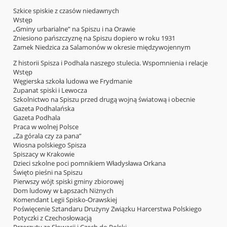
Szkice spiskie z czasów niedawnych
Wstęp
„Gminy urbarialne” na Spiszu i na Orawie
Zniesiono pańszczyznę na Spiszu dopiero w roku 1931
Zamek Niedzica za Salamonów w okresie międzywojennym
Z historii Spisza i Podhala naszego stulecia. Wspomnienia i relacje
Wstęp
Węgierska szkoła ludowa we Frydmanie
Żupanat spiski i Lewocza
Szkolnictwo na Spiszu przed drugą wojną światową i obecnie
Gazeta Podhalańska
Gazeta Podhala
Praca w wolnej Polsce
„Za górala czy za pana”
Wiosna polskiego Spisza
Spiszacy w Krakowie
Dzieci szkolne poci pomnikiem Władysława Orkana
Święto pieśni na Spiszu
Pierwszy wójt spiski gminy zbiorowej
Dom ludowy w Łapszach Niżnych
Komendant Legii Spisko-Orawskiej
Poświęcenie Sztandaru Drużyny Związku Harcerstwa Polskiego
Potyczki z Czechosłowacją
Przerzuty ze Słowacji i Czech do Polski