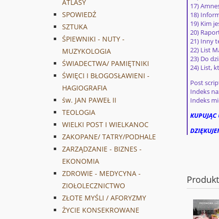
ATLASY
17) Amnes
SPOWIEDŹ
18) Inform
19) Kim j
SZTUKA
20) Rapor
ŚPIEWNIKI - NUTY -
21) Inny t
22) List M
MUZYKOLOGIA
23) Do dz
ŚWIADECTWA/ PAMIĘTNIKI
24) List, 
ŚWIĘCI I BŁOGOSŁAWIENI -
Post scri
HAGIOGRAFIA
Indeks na
św. JAN PAWEŁ II
Indeks mi
TEOLOGIA
KUPUJĄC 
WIELKI POST I WIELKANOC
DZIĘKUJE
ZAKOPANE/ TATRY/PODHALE
ZARZĄDZANIE - BIZNES -
EKONOMIA
ZDROWIE - MEDYCYNA -
Produk
ZIOŁOLECZNICTWO
ZŁOTE MYŚLI / AFORYZMY
ŻYCIE KONSEKROWANE