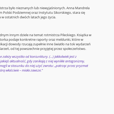
strza było nieznanych lub niewyjaśnionych. Anna Mandrela
 Polski Podziemnej oraz Instytutu Sikorskiego, stara się
 w ostatnich dwóch latach jego życia.
dnym innym dziele na temat rotmistrza Pileckiego. Książka w
utorka podaje konkretne raporty oraz meldunki, które w
likacji dowody rzucają zupełnie inne światło na tok wydarzeń
arzeń, od tej powszechnie przyjętej przez społeczeństwo.
e zależy wszystko od koniunktury. (…) Jakkolwiek jest z
akiejś aktualność, gdy zanikają z niej wynikłe antagonizmy,
mogli w stosunku do niej użyć zwrotu: „patrząc przez pryzmat
rą właściwie – miała zawsze.”