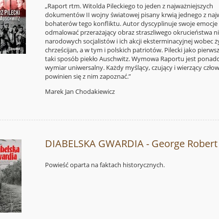
„Raport rtm. Witolda Pileckiego to jeden z najważniejszych
dokumentów II wojny światowej pisany krwią jednego z naj
bohaterów tego konfliktu. Autor dyscyplinuje swoje emocje
odmalować przerażający obraz straszliwego okrucieństwa n
narodowych socjalistów i ich akcji eksterminacyjnej wobec 
chrześcijan, a w tym i polskich patriotów. Pilecki jako pierws
taki sposób piekło Auschwitz. Wymowa Raportu jest ponad
wymiar uniwersalny. Każdy myślący, czujący i wierzący czło
powinien się z nim zapoznać.”
Marek Jan Chodakiewicz
DIABELSKA GWARDIA - George Robert 
Powieść oparta na faktach historycznych.