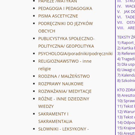
III. STR
PAPIEŻE /WATYKAN
IV. WACŁ
PEDAGOGIA I PEDAGOGIKA
V. JAK 
PISMA ASCETYCZNE
VI. TADE
VII. OST
PODRĘCZNIKI DO JĘZYKÓW
VIII. AR
OBCYCH
TEKSTY 
PUBLICYSTYKA SPOŁECZNO-
1) Raport 
POLITYCZNA/ GEOPOLITYKA
2) Kartka 
3) Refer
PSYCHOLOGIA/poradniki/podręczniki
4) Tragedi
RELIGIOZNAWSTWO - inne
5) Dla us
religie
6) Uwagi 
7) Kalend
RODZINA / MAŁŻEŃSTWO
8) Szkoln
ROZPRAWY NAUKOWE
KTO ZDRA
ROZWAŻANIA/ MEDYTACJE
9) Areszt
RÓŻNE - INNE DZIEDZINY
10) Spraw
11) Tekst 
WIEDZY
12) Warun
SAKRAMENTY I
13) Tekst
SAKRAMENTALIA
14) Odpow
15) Krajo
SŁOWNIKI - LEKSYKONY -
16) Aresz