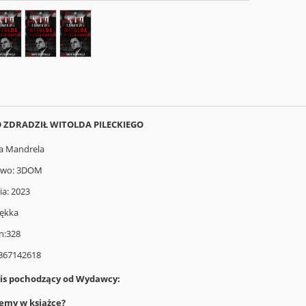
O ZDRADZIŁ WITOLDA PILECKIEGO
a Mandrela
two: 3DOM
a: 2023
ękka
n:328
8367142618
pis pochodzący od Wydawcy:
iemy w książce?