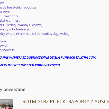
tia
acje bez tytułu i podpisu
est PPR?
t Brzeszczota
ekst o amnestii
arii Pileckiej i Wandy Giecowej
iałaczy młodzieżowych
który Witold Pilecki napisał do Marii Szelągowskiej
ptum
zwisk
ejscowości
U NAS WSPIERASZ DOBROCZYNNE DZIEŁA FUNDACJI TALITHA CUM.
MY W IMIENIU NASZYCH PODOPIECZNYCH.
ty powiązane
ROTMISTRZ PILECKI RAPORTY Z AUSC