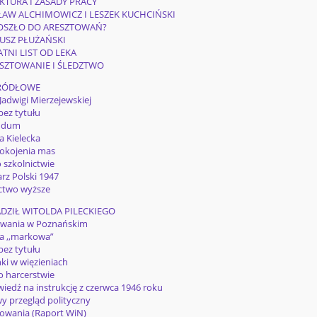
UKTURA I ZASADY PRACY
AW ALCHIMOWICZ I LESZEK KUCHCIŃSKI
DOSZŁO DO ARESZTOWAŃ?
USZ PŁUŻAŃSKI
ATNI LIST OD LEKA
ESZTOWANIE I ŚLEDZTWO
ŹRÓDŁOWE
Jadwigi Mierzejewskiej
bez tytułu
endum
a Kielecka
pokojenia mas
o szkolnictwie
arz Polski 1947
ictwo wyższe
DZIŁ WITOLDA PILECKIEGO
owania w Poznańskim
a ,,markowa”
bez tytułu
ki w więzieniach
 o harcerstwie
iedź na instrukcję z czerwca 1946 roku
wy przegląd polityczny
towania (Raport WiN)