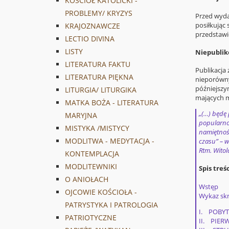
KOŚCIÓŁ KATOLICKI -
PROBLEMY/ KRYZYS
Przed wyda
posiłkując
KRAJOZNAWCZE
przedstawi
LECTIO DIVINA
LISTY
Niepubli
LITERATURA FAKTU
Publikacja
LITERATURA PIĘKNA
nieporówny
późniejszym
LITURGIA/ LITURGIKA
mających m
MATKA BOŻA - LITERATURA
„(…) będę 
MARYJNA
popularnoś
MISTYKA /MISTYCY
namiętnośc
MODLITWA - MEDYTACJA -
czasu” – w
Rtm. Witold
KONTEMPLACJA
MODLITEWNIKI
Spis treśc
O ANIOŁACH
Wstęp
OJCOWIE KOŚCIOŁA -
Wykaz sk
PATRYSTYKA I PATROLOGIA
I. POBYT
PATRIOTYCZNE
II. PIERW