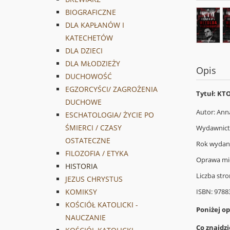
BIOGRAFICZNE
DLA KAPŁANÓW I
KATECHETÓW
DLA DZIECI
DLA MŁODZIEŻY
Opis
DUCHOWOŚĆ
EGZORCYŚCI/ ZAGROŻENIA
Tytuł: KT
DUCHOWE
Autor: Ann
ESCHATOLOGIA/ ŻYCIE PO
ŚMIERCI / CZASY
Wydawnic
OSTATECZNE
Rok wydani
FILOZOFIA / ETYKA
Oprawa mi
HISTORIA
Liczba stro
JEZUS CHRYSTUS
ISBN: 978
KOMIKSY
KOŚCIÓŁ KATOLICKI -
Poniżej o
NAUCZANIE
Co znajdz