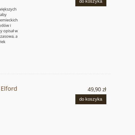
do koszyka
większych
 aby
iemieckich
żydów i
zy opisał w
czasowa, a
wiek
Elford
49,90 zł
do koszyka