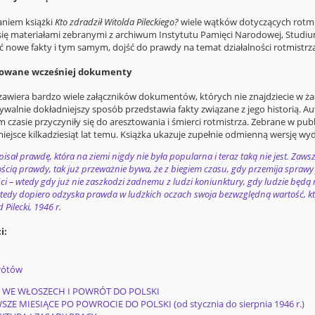
niem książki
Kto zdradził Witolda Pileckiego?
wiele wątków dotyczących rotmi
 się materiałami zebranymi z archiwum Instytutu Pamięci Narodowej, Studium
ć nowe fakty i tym samym, dojść do prawdy na temat działalności rotmistrza
kowane wcześniej dokumenty
 zawiera bardzo wiele załączników dokumentów, których nie znajdziecie w ża
walnie dokładniejszy sposób przedstawia fakty związane z jego historią. A
 czasie przyczyniły się do aresztowania i śmierci rotmistrza. Zebrane w pub
iejsce kilkadziesiąt lat temu. Książka ukazuje zupełnie odmienną wersję wyd
pisał prawdę, która na ziemi nigdy nie była popularna i teraz taką nie jest. Zawsz
cią prawdy, tak już przeważnie bywa, że z biegiem czasu, gdy przemija sprawy j
i – wtedy gdy już nie zaszkodzi żadnemu z ludzi koniunktury, gdy ludzie będą 
tedy dopiero odzyska prawda w ludzkich oczach swoja bezwzględną wartość, któ
 Pilecki, 1946 r.
i:
rótów
 WE WŁOSZECH I POWRÓT DO POLSKI
SZE MIESIĄCE PO POWROCIE DO POLSKI (od stycznia do sierpnia 1946 r.)