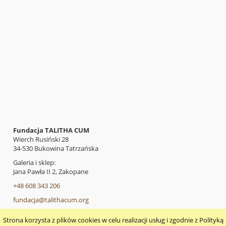
Fundacja TALITHA CUM
Wierch Rusiński 28
34-530 Bukowina Tatrzańska
Galeria i sklep:
Jana Pawła II 2, Zakopane
+48 608 343 206
fundacja@talithacum.org
Strona korzysta z plików cookies w celu realizacji usług i zgodnie z Polityką