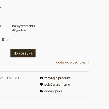
wy
ć:
na wyczerpaniu
:
48 godzin
,00 zł
do koszyka
.
dodaj do przechowalni
ktu:
FAC8-833B3
zapytaj o produkt
poleć znajomemu
dodaj opinię