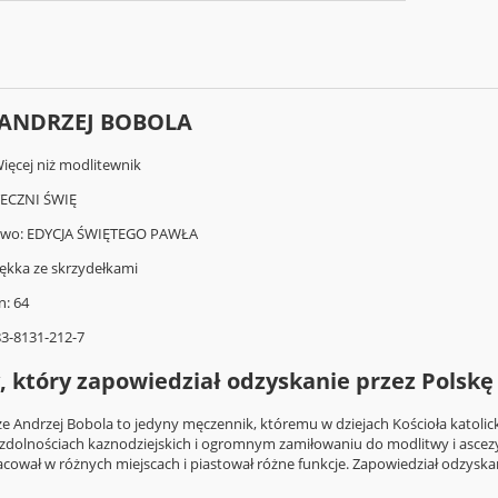
: ANDRZEJ BOBOLA
Więcej niż modlitewnik
TECZNI ŚWIĘ
wo: EDYCJA ŚWIĘTEGO PAWŁA
kka ze skrzydełkami
n: 64
83-8131-212-7
, który zapowiedział odzyskanie przez Polskę
 że Andrzej Bobola to jedyny męczennik, któremu w dziejach Kościoła katolic
dolnościach kaznodziejskich i ogromnym zamiłowaniu do modlitwy i ascezy. Je
acował w różnych miejscach i piastował różne funkcje. Zapowiedział odzyskan