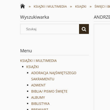
»
»
»
KSIĄŻKI I MULTIMEDIA
KSIĄŻKI
ŚWIĘCI I 
Wyszukiwarka
ANDRZEJ
Menu
KSIĄŻKI I MULTIMEDIA
KSIĄŻKI
ADORACJA NAJŚWIĘTSZEGO
SAKRAMENTU
ADWENT
BIBLIA/ PISMO ŚWIĘTE
ALBUMY
BIBLISTYKA
BREWIARZ