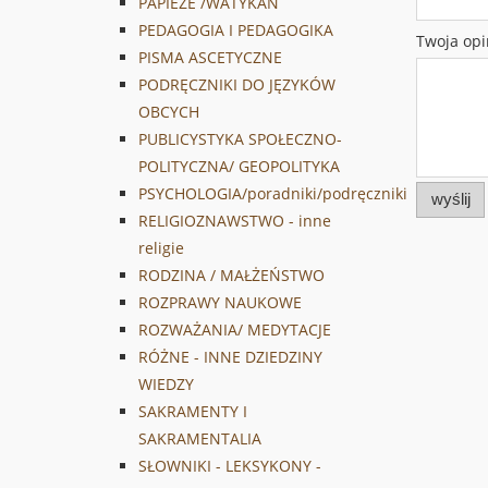
PAPIEŻE /WATYKAN
PEDAGOGIA I PEDAGOGIKA
Twoja opi
PISMA ASCETYCZNE
PODRĘCZNIKI DO JĘZYKÓW
OBCYCH
PUBLICYSTYKA SPOŁECZNO-
POLITYCZNA/ GEOPOLITYKA
PSYCHOLOGIA/poradniki/podręczniki
wyślij
RELIGIOZNAWSTWO - inne
religie
RODZINA / MAŁŻEŃSTWO
ROZPRAWY NAUKOWE
ROZWAŻANIA/ MEDYTACJE
RÓŻNE - INNE DZIEDZINY
WIEDZY
SAKRAMENTY I
SAKRAMENTALIA
SŁOWNIKI - LEKSYKONY -