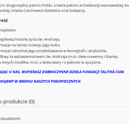
 to drugorzędny patron Polski, a także patron archidiecezji warszawskiej, biał
płockiej, miasta Czechowice-Dziedzice oraz kolejarzy.
reść
najdziesz:
egółową historię życia św. Andrzeja,
rmacje na temat rozwoju jego kultu,
rmacje odnośnie jego przedstawiania w ikonografii i atrybutów,
itwy za wstawiennictwem św. Andrzeja (m.in. dwie nowenny i litanię),
e innych modlitw, m.in. o łaskę wiary i o jedność w ojczyźnie.
UJĄC U NAS, WSPIERASZ DOBROCZYNNE DZIEŁA FUNDACJI TALITHA CUM.
ĘKUJEMY W IMIENIU NASZYCH PODOPIECZNYCH.
o produkcie (0)
pseudonim: