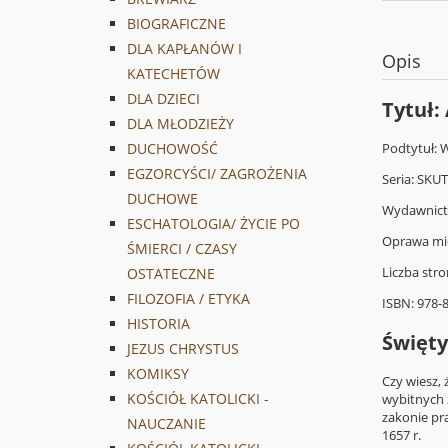
BIOGRAFICZNE
DLA KAPŁANÓW I
Opis
KATECHETÓW
DLA DZIECI
Tytuł
DLA MŁODZIEŻY
DUCHOWOŚĆ
Podtytuł: 
EGZORCYŚCI/ ZAGROŻENIA
Seria: SKU
DUCHOWE
Wydawnict
ESCHATOLOGIA/ ŻYCIE PO
Oprawa mię
ŚMIERCI / CZASY
Liczba stro
OSTATECZNE
FILOZOFIA / ETYKA
ISBN: 978-
HISTORIA
Święty
JEZUS CHRYSTUS
KOMIKSY
Czy wiesz,
KOŚCIÓŁ KATOLICKI -
wybitnych z
zakonie pr
NAUCZANIE
1657 r.