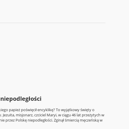
 niepodległości
kiego papież poświęcił encyklikę? To wyjątkowy święty o
zuita, misjonarz, czciciel Maryi, w ciągu 46 lat przeżytych w
ie przez Polskę niepodległości. Zginął śmiercią męczeńską w