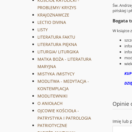
KOŚCIÓŁ KATOLICKI -
Św. Andrzej
PROBLEMY/ KRYZYS
pińskiej i 
KRAJOZNAWCZE
Bogata t
LECTIO DIVINA
LISTY
W książce z
LITERATURA FAKTU
szcz
LITERATURA PIĘKNA
info
LITURGIA/ LITURGIKA
info
modl
MATKA BOŻA - LITERATURA
wiel
MARYJNA
KUP
MISTYKA /MISTYCY
MODLITWA - MEDYTACJA -
DZI
KONTEMPLACJA
MODLITEWNIKI
Opinie 
O ANIOŁACH
OJCOWIE KOŚCIOŁA -
PATRYSTYKA I PATROLOGIA
Imię lub 
PATRIOTYCZNE