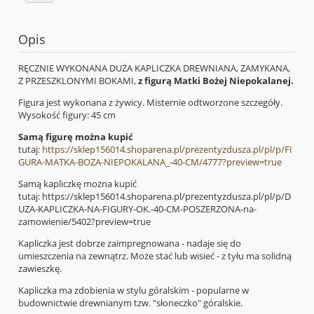
Opis
RĘCZNIE WYKONANA DUŻA KAPLICZKA DREWNIANA, ZAMYKANA,
Z PRZESZKLONYMI BOKAMI,
z figurą Matki Bożej Niepokalanej.
Figura jest wykonana z żywicy. Misternie odtworzone szczegóły.
Wysokość figury: 45 cm
Samą figurę można kupić
tutaj:
https://sklep156014.shoparena.pl/prezentyzdusza.pl/pl/p/FI
GURA-MATKA-BOZA-NIEPOKALANA_-40-CM/4777?preview=true
Samą kapliczkę można kupić
tutaj: https://sklep156014.shoparena.pl/prezentyzdusza.pl/pl/p/D
UZA-KAPLICZKA-NA-FIGURY-OK.-40-CM-POSZERZONA-na-
zamowienie/5402?preview=true
Kapliczka jest dobrze zaimpregnowana - nadaje się do
umieszczenia na zewnątrz. Może stać lub wisieć - z tyłu ma solidną
zawieszkę.
Kapliczka ma zdobienia w stylu góralskim - popularne w
budownictwie drewnianym tzw. "słoneczko" góralskie.