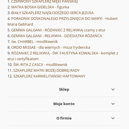
CZERWONY SZKAPLERZ MĘKI PAŃSKIEJ
MATKA BOSKA GIDELSKA - figurka
BIAŁY SZKAPLERZ NAJSŁODSZEGO SERCA JEZUSA
PORADNIK DOSKONAŁEGO PRZYLGNIĘCIA DO MARYI - Hubert
Maria Gebhard
GEMMA GALGANI - RÓŻANIEC Z RELIKWIĄ czarny z etui
GEMMA GALGANI - RELIKWIA - DZIESIĄTKA RÓŻAŃCA
św. CHARBEL - modlitewnik
ORDO MISSAE - dla wiernych - msza trydencka
RÓŻANIEC Z RELIKWIĄ - ŚW. FAUSTYNA KOWALSKA - komplet z
etui i certyfikatem
ŚW. RITA Z CASCII - modlitewnik
SZKAPLERZ MATKI BOŻEJ DOBREJ RADY
SZKAPLERZ KARMELITAŃSKI HAFTOWANY
Sklep
Moje konto
O firmie