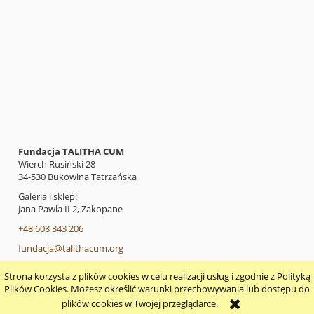
Fundacja TALITHA CUM
Wierch Rusiński 28
34-530 Bukowina Tatrzańska
Galeria i sklep:
Jana Pawła II 2, Zakopane
+48 608 343 206
fundacja@talithacum.org
Strona korzysta z plików cookies w celu realizacji usług i zgodnie z Polityką
pokaż pełną wersję strony
Plików Cookies. Możesz określić warunki przechowywania lub dostępu do
plików cookies w Twojej przeglądarce.
Sklep internetowy Shoper.pl