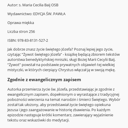
Autor: s. Maria Cecilia Baij OSB
Wydawnictwo: EDYCJA ŚW. PAWŁA
Oprawa miękka
Liczba stron 256
ISBN: 978-83-8131-527-2
Jak dobrze znasz życie świętego Józefa? Poznaj lepiej jego życie,
czytając “Żywot świętego Józefa” - książkę będącą zbiorem tekstów
autorstwa benedyktyńskiej mniszki, sługi Bożej Marii Cecylii Baij.
“Żywot” powstał na podstawie prywatnych objawień tej wielkiej
mistyczki, w których cierpiący Chrystus włączał ją w swoją mękę.
Zgodnie z ewangelicznym zapisem
Autorka przemierza życie św. Józefa, przedstawiając je zgodnie z
ewangelicznym zapisem, dopełnionym o wyrastające z tradycyjnej
pobożności wierzenia na temat narodzin i śmierci Świętego. Wybór
został tak ułożony, aby przedstawiał życie świętego opiekuna
Jezusa i jego zaangażowanie w historię zbawienia. Po każdym
epizodzie następuje krótki komentarz, zawierający wyjaśnienie
tekstu oraz wskazówki do medytacji.