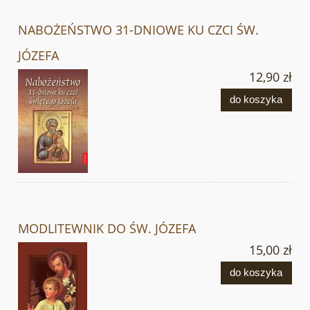
NABOŻEŃSTWO 31-DNIOWE KU CZCI ŚW.
JÓZEFA
12,90 zł
do koszyka
MODLITEWNIK DO ŚW. JÓZEFA
15,00 zł
do koszyka