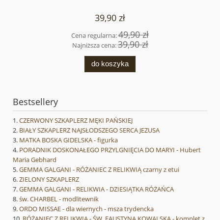
39,90 zł
49,90 zł
Cena regularna:
39,90 zł
Najniższa cena:
do koszyka
Bestsellery
CZERWONY SZKAPLERZ MĘKI PAŃSKIEJ
BIAŁY SZKAPLERZ NAJSŁODSZEGO SERCA JEZUSA
MATKA BOSKA GIDELSKA - figurka
PORADNIK DOSKONAŁEGO PRZYLGNIĘCIA DO MARYI - Hubert
Maria Gebhard
GEMMA GALGANI - RÓŻANIEC Z RELIKWIĄ czarny z etui
ZIELONY SZKAPLERZ
GEMMA GALGANI - RELIKWIA - DZIESIĄTKA RÓŻAŃCA
św. CHARBEL - modlitewnik
ORDO MISSAE - dla wiernych - msza trydencka
RÓŻANIEC Z RELIKWIĄ - ŚW. FAUSTYNA KOWALSKA - komplet z