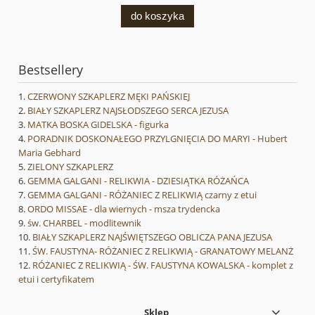
do koszyka
Bestsellery
CZERWONY SZKAPLERZ MĘKI PAŃSKIEJ
BIAŁY SZKAPLERZ NAJSŁODSZEGO SERCA JEZUSA
MATKA BOSKA GIDELSKA - figurka
PORADNIK DOSKONAŁEGO PRZYLGNIĘCIA DO MARYI - Hubert
Maria Gebhard
ZIELONY SZKAPLERZ
GEMMA GALGANI - RELIKWIA - DZIESIĄTKA RÓŻAŃCA
GEMMA GALGANI - RÓŻANIEC Z RELIKWIĄ czarny z etui
ORDO MISSAE - dla wiernych - msza trydencka
św. CHARBEL - modlitewnik
BIAŁY SZKAPLERZ NAJŚWIĘTSZEGO OBLICZA PANA JEZUSA
ŚW. FAUSTYNA- RÓŻANIEC Z RELIKWIĄ - GRANATOWY MELANŻ
RÓŻANIEC Z RELIKWIĄ - ŚW. FAUSTYNA KOWALSKA - komplet z
etui i certyfikatem
Sklep