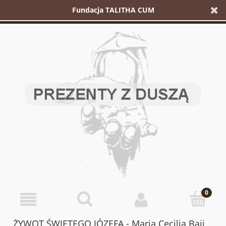
Fundacja TALITHA CUM
ŻYWOT ŚWIĘTEGO JÓZEFA - Maria Cecilia Baij