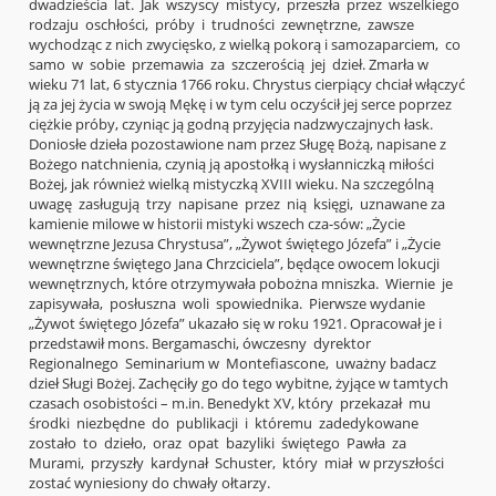
dwadzieścia lat. Jak wszyscy mistycy, przeszła przez wszelkiego
rodzaju oschłości, próby i trudności zewnętrzne, zawsze
wychodząc z nich zwycięsko, z wielką pokorą i samozaparciem, co
samo w sobie przemawia za szczerością jej dzieł. Zmarła w
wieku 71 lat, 6 stycznia 1766 roku. Chrystus cierpiący chciał włączyć
ją za jej życia w swoją Mękę i w tym celu oczyścił jej serce poprzez
ciężkie próby, czyniąc ją godną przyjęcia nadzwyczajnych łask.
Doniosłe dzieła pozostawione nam przez Sługę Bożą, napisane z
Bożego natchnienia, czynią ją apostołką i wysłanniczką miłości
Bożej, jak również wielką mistyczką XVIII wieku. Na szczególną
uwagę zasługują trzy napisane przez nią księgi, uznawane za
kamienie milowe w historii mistyki wszech cza-sów: „Życie
wewnętrzne Jezusa Chrystusa”, „Żywot świętego Józefa” i „Życie
wewnętrzne świętego Jana Chrzciciela”, będące owocem lokucji
wewnętrznych, które otrzymywała pobożna mniszka. Wiernie je
zapisywała, posłuszna woli spowiednika. Pierwsze wydanie
„Żywot świętego Józefa” ukazało się w roku 1921. Opracował je i
przedstawił mons. Bergamaschi, ówczesny dyrektor
Regionalnego Seminarium w Montefiascone, uważny badacz
dzieł Sługi Bożej. Zachęciły go do tego wybitne, żyjące w tamtych
czasach osobistości – m.in. Benedykt XV, który przekazał mu
środki niezbędne do publikacji i któremu zadedykowane
zostało to dzieło, oraz opat bazyliki świętego Pawła za
Murami, przyszły kardynał Schuster, który miał w przyszłości
zostać wyniesiony do chwały ołtarzy.