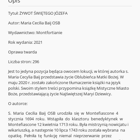
Opis
Tytuł: ŻYWOT ŚWIĘTEGO JÓZEFA
Autor: Maria Cecilia Baij OSB
Wydawnictwo: Montfortianie
Rok wydania: 2021
Oprawa twarda
Liczba stron: 296
Jest to jedyna pozycja będąca owocem lokucji, w której autorka s.
Maria Cecylia Baij przedstawia życie Oblubieńca Matki Bożej. W
maju 2020 r. zostało zakończone tłumaczenie książki na język
polski. Swoim stylem treści przypomina książkę Mistyczne Miasto
Boże, przedstawiającą życie Najświętszej Maryi Dziewicy.
O autorce:
S. Maria Cecilia Baij OSB urodziła się w Montefiascone 4
stycznia 1694 roku. Wstąpiła do klasztoru benedyktynek w
Montefiascone 12 kwietnia 1713 roku. Była mistrzynią nowicjatu i
wikariuszką, a następnie 10 lipca 1743 roku została wybrana na
opatkę. Pełniła tę funkcję niemal nieprzerwanie przez