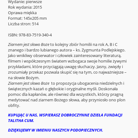
Wydanie: pierwsze
Rok wydania: 2015
Oprawa miękka
Format: 145x205 mm
Liczba stron: 514
ISBN: 978-83-7519-340-4
Ziarnem jest słowo Boże
to kolejny zbiór homilii na rok A, B i C
znanego i bardzo lubianego autora – ks. Zygmunta Podlejskiego.
Jako wnikliwy obserwator i człowiek zainteresowany literaturą,
filmem i współczesnym światem wzbogaca swoje homilie żywymi
przykładami, które przyciągają uwagę słuchaczy. Jasny, zwięzły i
zrozumiały przekaz pozwala skupić się na tym, co najważniejsze –
na słowie Bożym.
Ziarnem jest słowo Boże
to propozycja ubogacenia niedzielnych i
świątecznych kazań o głębokie i oryginalne myśli. Doskonała
pomoc dla kapłanów, ale również dla wszystkich, którzy pragną
medytować nad ziarnem Bożego słowa, aby przyniosło ono plon
obfity.
KUPUJĄC U NAS, WSPIERASZ DOBROCZYNNE DZIEŁA FUNDACJI
TALITHA CUM.
DZIĘKUJEMY W IMIENIU NASZYCH PODOPIECZNYCH.