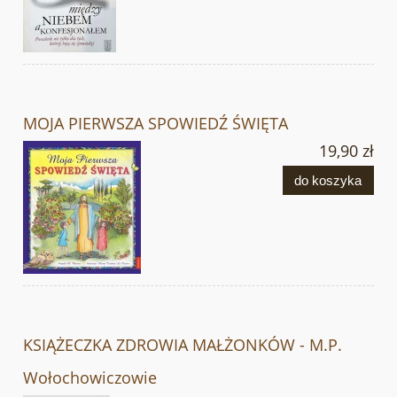
MOJA PIERWSZA SPOWIEDŹ ŚWIĘTA
19,90 zł
do koszyka
KSIĄŻECZKA ZDROWIA MAŁŻONKÓW - M.P.
Wołochowiczowie