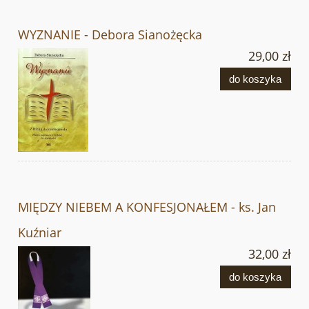
WYZNANIE - Debora Sianożęcka
29,00 zł
do koszyka
MIĘDZY NIEBEM A KONFESJONAŁEM - ks. Jan
Kuźniar
32,00 zł
do koszyka