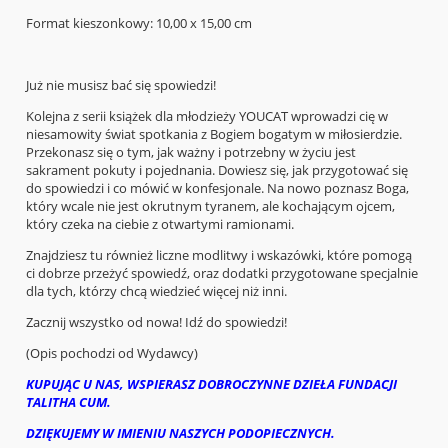
Format kieszonkowy: 10,00 x 15,00 cm
Już nie musisz bać się spowiedzi!
Kolejna z serii książek dla młodzieży YOUCAT wprowadzi cię w
niesamowity świat spotkania z Bogiem bogatym w miłosierdzie.
Przekonasz się o tym, jak ważny i potrzebny w życiu jest
sakrament pokuty i pojednania. Dowiesz się, jak przygotować się
do spowiedzi i co mówić w konfesjonale. Na nowo poznasz Boga,
który wcale nie jest okrutnym tyranem, ale kochającym ojcem,
który czeka na ciebie z otwartymi ramionami.
Znajdziesz tu również liczne modlitwy i wskazówki, które pomogą
ci dobrze przeżyć spowiedź, oraz dodatki przygotowane specjalnie
dla tych, którzy chcą wiedzieć więcej niż inni.
Zacznij wszystko od nowa! Idź do spowiedzi!
(Opis pochodzi od Wydawcy)
KUPUJĄC U NAS, WSPIERASZ DOBROCZYNNE DZIEŁA FUNDACJI
TALITHA CUM.
DZIĘKUJEMY W IMIENIU NASZYCH PODOPIECZNYCH.