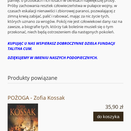
pamięć o przodkach i ich losach w okresach największej próby.
Próby zachowania resztek człowieczeństwa w pułapce wojny, w
czasach eskalacji nienawiści i zbiorowej paranoi, pozwalającej z
zimną krwią zabijać, palić i rabować, mając za nic życie tych,
których uznano za wrogów. Pokój nie jest człowiekowi dany raz na
zawsze, a biografie tych, którzy tak boleśnie musieli się o tym
przekonać, niech będą ostrzeżeniem dla następnych pokoleń.
KUPUJĄC U NAS WSPIERASZ DOBROCZYNNE DZIEŁA FUNDACJI
TALITHA CUM.
DZIĘKUJEMY W IMIENIU NASZYCH PODOPIECZNYCH.
Produkty powiązane
POŻOGA - Zofia Kossak
35,90 zł
do koszyka