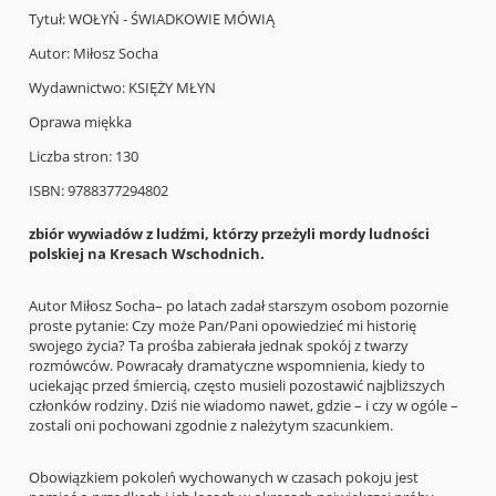
Tytuł: WOŁYŃ - ŚWIADKOWIE MÓWIĄ
Autor: Miłosz Socha
Wydawnictwo: KSIĘŻY MŁYN
Oprawa miękka
Liczba stron: 130
ISBN: 9788377294802
zbiór wywiadów z ludźmi, którzy przeżyli mordy ludności
polskiej na Kresach Wschodnich.
Autor Miłosz Socha– po latach zadał starszym osobom pozornie
proste pytanie: Czy może Pan/Pani opowiedzieć mi historię
swojego życia? Ta prośba zabierała jednak spokój z twarzy
rozmówców. Powracały dramatyczne wspomnienia, kiedy to
uciekając przed śmiercią, często musieli pozostawić najbliższych
członków rodziny. Dziś nie wiadomo nawet, gdzie – i czy w ogóle –
zostali oni pochowani zgodnie z należytym szacunkiem.
Obowiązkiem pokoleń wychowanych w czasach pokoju jest