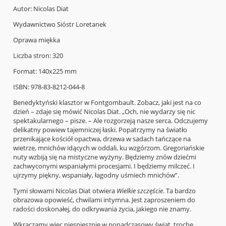
Autor: Nicolas Diat
Wydawnictwo Sióstr Loretanek
Oprawa miękka
Liczba stron: 320
Format: 140x225 mm
ISBN: 978-83-8212-044-8
Benedyktyński klasztor w Fontgombault. Zobacz, jaki jest na co
dzień – zdaje się mówić Nicolas Diat. „Och, nie wydarzy się nic
spektakularnego – pisze. – Ale rozgorzeją nasze serca. Odczujemy
delikatny powiew tajemniczej łaski. Popatrzymy na światło
przenikające kościół opactwa, drzewa w sadach tańczące na
wietrze, mnichów idących w oddali, ku wzgórzom. Gregoriańskie
nuty wzbiją się na mistyczne wyżyny. Będziemy znów dziećmi
zachwyconymi wspaniałymi procesjami. I będziemy milczeć. I
ujrzymy piękny, wspaniały, łagodny uśmiech mnichów”.
Tymi słowami Nicolas Diat otwiera
Wielkie szczęście
. Ta bardzo
obrazowa opowieść, chwilami intymna. Jest zaproszeniem do
radości doskonałej, do odkrywania życia, jakiego nie znamy.
Wkraczamy więc niespiesznie w ponadczasowy świat, trochę