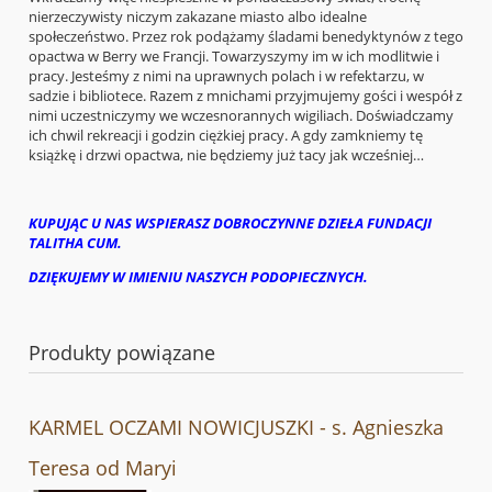
nierzeczywisty niczym zakazane miasto albo idealne
społeczeństwo. Przez rok podążamy śladami benedyktynów z tego
opactwa w Berry we Francji. Towarzyszymy im w ich modlitwie i
pracy. Jesteśmy z nimi na uprawnych polach i w refektarzu, w
sadzie i bibliotece. Razem z mnichami przyjmujemy gości i wespół z
nimi uczestniczymy we wczesnorannych wigiliach. Doświadczamy
ich chwil rekreacji i godzin ciężkiej pracy. A gdy zamkniemy tę
książkę i drzwi opactwa, nie będziemy już tacy jak wcześniej…
KUPUJĄC U NAS WSPIERASZ DOBROCZYNNE DZIEŁA FUNDACJI
TALITHA CUM.
DZIĘKUJEMY W IMIENIU NASZYCH PODOPIECZNYCH.
Produkty powiązane
KARMEL OCZAMI NOWICJUSZKI - s. Agnieszka
Teresa od Maryi