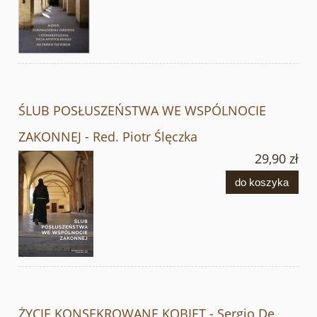
ŚLUB POSŁUSZEŃSTWA WE WSPÓLNOCIE
ZAKONNEJ - Red. Piotr Ślęczka
29,90 zł
do koszyka
ŻYCIE KONSEKROWANE KOBIET - Sergio De