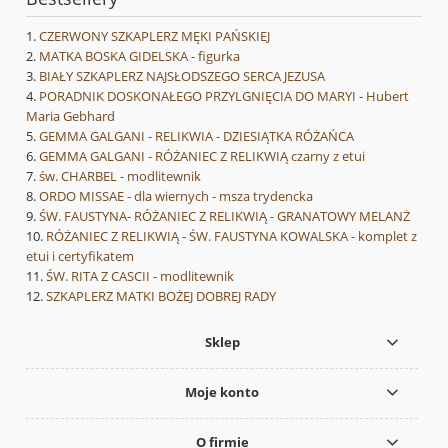
CZERWONY SZKAPLERZ MĘKI PAŃSKIEJ
MATKA BOSKA GIDELSKA - figurka
BIAŁY SZKAPLERZ NAJSŁODSZEGO SERCA JEZUSA
PORADNIK DOSKONAŁEGO PRZYLGNIĘCIA DO MARYI - Hubert
Maria Gebhard
GEMMA GALGANI - RELIKWIA - DZIESIĄTKA RÓŻAŃCA
GEMMA GALGANI - RÓŻANIEC Z RELIKWIĄ czarny z etui
św. CHARBEL - modlitewnik
ORDO MISSAE - dla wiernych - msza trydencka
ŚW. FAUSTYNA- RÓŻANIEC Z RELIKWIĄ - GRANATOWY MELANŻ
RÓŻANIEC Z RELIKWIĄ - ŚW. FAUSTYNA KOWALSKA - komplet z
etui i certyfikatem
ŚW. RITA Z CASCII - modlitewnik
SZKAPLERZ MATKI BOŻEJ DOBREJ RADY
Sklep
Moje konto
O firmie