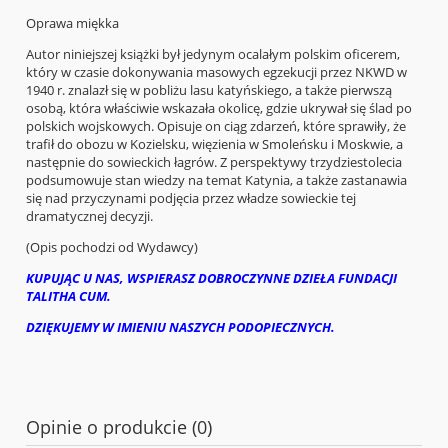
Oprawa miękka
Autor niniejszej książki był jedynym ocalałym polskim oficerem,
który w czasie dokonywania masowych egzekucji przez NKWD w
1940 r. znalazł się w pobliżu lasu katyńskiego, a także pierwszą
osobą, która właściwie wskazała okolicę, gdzie ukrywał się ślad po
polskich wojskowych. Opisuje on ciąg zdarzeń, które sprawiły, że
trafił do obozu w Kozielsku, więzienia w Smoleńsku i Moskwie, a
następnie do sowieckich łagrów. Z perspektywy trzydziestolecia
podsumowuje stan wiedzy na temat Katynia, a także zastanawia
się nad przyczynami podjęcia przez władze sowieckie tej
dramatycznej decyzji.
(Opis pochodzi od Wydawcy)
KUPUJĄC U NAS, WSPIERASZ DOBROCZYNNE DZIEŁA FUNDACJI
TALITHA CUM.
DZIĘKUJEMY W IMIENIU NASZYCH PODOPIECZNYCH.
Opinie o produkcie (0)