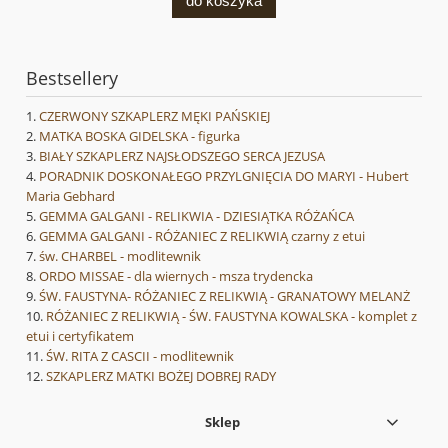
do koszyka
Bestsellery
CZERWONY SZKAPLERZ MĘKI PAŃSKIEJ
MATKA BOSKA GIDELSKA - figurka
BIAŁY SZKAPLERZ NAJSŁODSZEGO SERCA JEZUSA
PORADNIK DOSKONAŁEGO PRZYLGNIĘCIA DO MARYI - Hubert
Maria Gebhard
GEMMA GALGANI - RELIKWIA - DZIESIĄTKA RÓŻAŃCA
GEMMA GALGANI - RÓŻANIEC Z RELIKWIĄ czarny z etui
św. CHARBEL - modlitewnik
ORDO MISSAE - dla wiernych - msza trydencka
ŚW. FAUSTYNA- RÓŻANIEC Z RELIKWIĄ - GRANATOWY MELANŻ
RÓŻANIEC Z RELIKWIĄ - ŚW. FAUSTYNA KOWALSKA - komplet z
etui i certyfikatem
ŚW. RITA Z CASCII - modlitewnik
SZKAPLERZ MATKI BOŻEJ DOBREJ RADY
Sklep