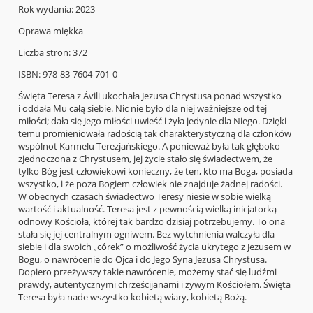
Rok wydania: 2023
Oprawa miękka
Liczba stron: 372
ISBN: 978-83-7604-701-0
Święta Teresa z Ávili ukochała Jezusa Chrystusa ponad wszystko
i oddała Mu całą siebie. Nic nie było dla niej ważniejsze od tej
miłości; dała się Jego miłości uwieść i żyła jedynie dla Niego. Dzięki
temu promieniowała radością tak charakterystyczną dla członków
wspólnot Karmelu Terezjańskiego. A ponieważ była tak głęboko
zjednoczona z Chrystusem, jej życie stało się świadectwem, że
tylko Bóg jest człowiekowi konieczny, że ten, kto ma Boga, posiada
wszystko, i że poza Bogiem człowiek nie znajduje żadnej radości.
W obecnych czasach świadectwo Teresy niesie w sobie wielką
wartość i aktualność. Teresa jest z pewnością wielką inicjatorką
odnowy Kościoła, której tak bardzo dzisiaj potrzebujemy. To ona
stała się jej centralnym ogniwem. Bez wytchnienia walczyła dla
siebie i dla swoich „córek” o możliwość życia ukrytego z Jezusem w
Bogu, o nawrócenie do Ojca i do Jego Syna Jezusa Chrystusa.
Dopiero przeżywszy takie nawrócenie, możemy stać się ludźmi
prawdy, autentycznymi chrześcijanami i żywym Kościołem. Święta
Teresa była nade wszystko kobietą wiary, kobietą Bożą.