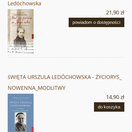
Ledóchowska
21,90 zł
powiadom o dostępności
śWIĘTA URSZULA LEDÓCHOWSKA - ŻYCIORYS_
NOWENNA_MODLITWY
14,90 zł
do koszyka