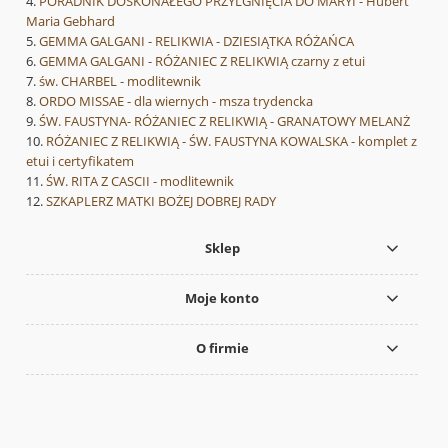
PORADNIK DOSKONAŁEGO PRZYLGNIĘCIA DO MARYI - Hubert
Maria Gebhard
GEMMA GALGANI - RELIKWIA - DZIESIĄTKA RÓŻAŃCA
GEMMA GALGANI - RÓŻANIEC Z RELIKWIĄ czarny z etui
św. CHARBEL - modlitewnik
ORDO MISSAE - dla wiernych - msza trydencka
ŚW. FAUSTYNA- RÓŻANIEC Z RELIKWIĄ - GRANATOWY MELANŻ
RÓŻANIEC Z RELIKWIĄ - ŚW. FAUSTYNA KOWALSKA - komplet z
etui i certyfikatem
ŚW. RITA Z CASCII - modlitewnik
SZKAPLERZ MATKI BOŻEJ DOBREJ RADY
Sklep
Moje konto
O firmie