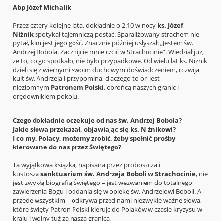
Abp Józef Michalik
Przez cztery kolejne lata, dokładnie o 2.10 w nocy
ks. Józef
Niżnik
spotykał tajemniczą postać. Sparaliżowany strachem nie
pytał, kim jest jego gość. Znacznie później usłyszał: „Jestem św.
Andrzej Bobola. Zacznijcie mnie czcić w Strachocinie”. Wiedział już,
że to, co go spotkało, nie było przypadkowe. Od wielu lat ks. Niżnik
dzieli się z wiernymi swoim duchowym doświadczeniem, rozwija
kult św. Andrzeja i przypomina, dlaczego to on jest
niezłomnym
Patronem Polski
, obrońcą naszych granic i
orędownikiem pokoju.
Czego dokładnie oczekuje od nas św. Andrzej Bobola?
Jakie słowa przekazał, objawiając się ks. Niżnikowi?
I co my, Polacy, możemy zrobić, żeby spełnić prośby
kierowane do nas przez Świętego?
Ta wyjątkowa książka, napisana przez proboszcza i
kustosza
sanktuarium św. Andrzeja Boboli w Strachocinie
, nie
jest zwykłą biografią Świętego – jest wezwaniem do totalnego
zawierzenia Bogu i oddania się w opiekę św. Andrzejowi Boboli. A
przede wszystkim – odkrywa przed nami niezwykle ważne słowa,
które święty Patron Polski kieruje do Polaków w czasie kryzysu w
kraju i wojny tuż za naszą granicą.