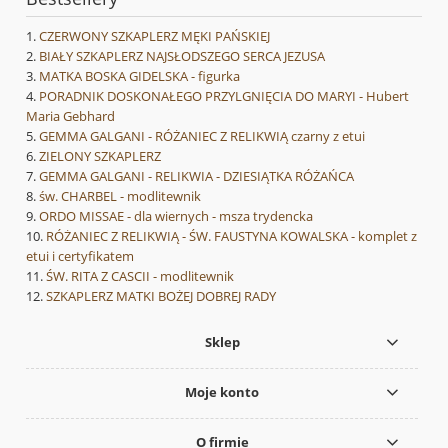
CZERWONY SZKAPLERZ MĘKI PAŃSKIEJ
BIAŁY SZKAPLERZ NAJSŁODSZEGO SERCA JEZUSA
MATKA BOSKA GIDELSKA - figurka
PORADNIK DOSKONAŁEGO PRZYLGNIĘCIA DO MARYI - Hubert
Maria Gebhard
GEMMA GALGANI - RÓŻANIEC Z RELIKWIĄ czarny z etui
ZIELONY SZKAPLERZ
GEMMA GALGANI - RELIKWIA - DZIESIĄTKA RÓŻAŃCA
św. CHARBEL - modlitewnik
ORDO MISSAE - dla wiernych - msza trydencka
RÓŻANIEC Z RELIKWIĄ - ŚW. FAUSTYNA KOWALSKA - komplet z
etui i certyfikatem
ŚW. RITA Z CASCII - modlitewnik
SZKAPLERZ MATKI BOŻEJ DOBREJ RADY
Sklep
Moje konto
O firmie