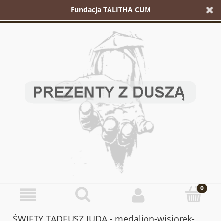
Fundacja TALITHA CUM
ŚWIĘTY TADEUSZ JUDA - medalion-wisiorek-