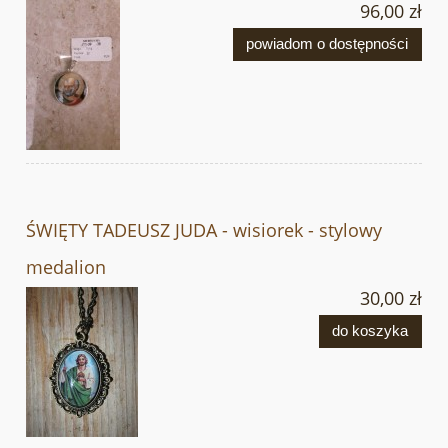
96,00 zł
powiadom o dostępności
ŚWIĘTY TADEUSZ JUDA - wisiorek - stylowy
medalion
30,00 zł
do koszyka