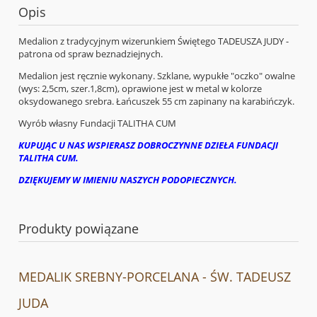
Opis
Medalion z tradycyjnym wizerunkiem Świętego TADEUSZA JUDY -
patrona od spraw beznadziejnych.
Medalion jest ręcznie wykonany. Szklane, wypukłe "oczko" owalne
(wys: 2,5cm, szer.1,8cm), oprawione jest w metal w kolorze
oksydowanego srebra. Łańcuszek 55 cm zapinany na karabińczyk.
Wyrób własny Fundacji TALITHA CUM
KUPUJĄC U NAS WSPIERASZ DOBROCZYNNE DZIEŁA FUNDACJI
TALITHA CUM.
DZIĘKUJEMY W IMIENIU NASZYCH PODOPIECZNYCH.
Produkty powiązane
MEDALIK SREBNY-PORCELANA - ŚW. TADEUSZ
JUDA