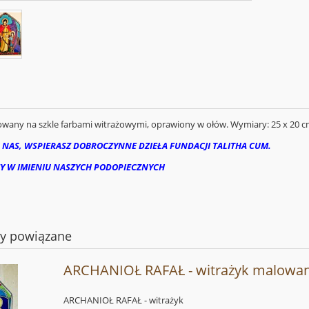
wany na szkle farbami witrażowymi, oprawiony w ołów. Wymiary: 25 x 20 
 NAS, WSPIERASZ DOBROCZYNNE DZIEŁA FUNDACJI TALITHA CUM.
Y W IMIENIU NASZYCH PODOPIECZNYCH
ty powiązane
ARCHANIOŁ RAFAŁ - witrażyk malowa
ARCHANIOŁ RAFAŁ - witrażyk