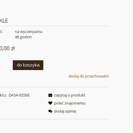
KLE
ć:
na wyczerpaniu
:
48 godzin
0,00 zł
do koszyka
.
dodaj do przechowalni
ktu:
DA5A-9256E
zapytaj o produkt
poleć znajomemu
dodaj opinię