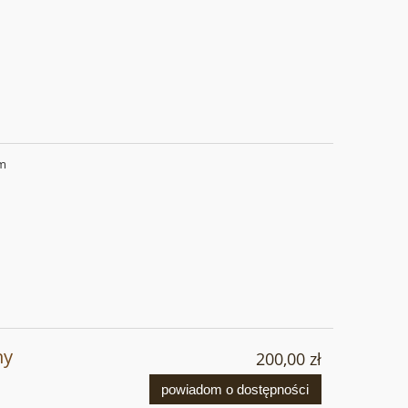
cm
ny
200,00 zł
powiadom o dostępności