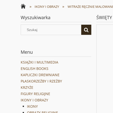
»
»
IKONY I OBRAZY
WITRAŻE RĘCZNIE MALOWAN
Wyszukiwarka
ŚWIĘTY
Menu
KSIĄŻKI I MULTIMEDIA
ENGLISH BOOKS
KAPLICZKI DREWNIANE
PŁASKORZEŹBY I RZEŹBY
KRZYŻE
FIGURY RELIGIJNE
IKONY I OBRAZY
IKONY
OBRAZY RELIGIJNE