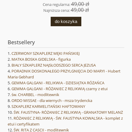
49,00 zł
Cena regularna:
49,00 zł
Najniższa cena:
do koszyka
Bestsellery
CZERWONY SZKAPLERZ MĘKI PAŃSKIEJ
MATKA BOSKA GIDELSKA - figurka
BIAŁY SZKAPLERZ NAJSŁODSZEGO SERCA JEZUSA
PORADNIK DOSKONAŁEGO PRZYLGNIĘCIA DO MARYI - Hubert
Maria Gebhard
GEMMA GALGANI - RELIKWIA - DZIESIĄTKA RÓŻAŃCA
GEMMA GALGANI - RÓŻANIEC Z RELIKWIĄ czarny z etui
św. CHARBEL - modlitewnik
ORDO MISSAE - dla wiernych - msza trydencka
SZKAPLERZ KARMELITAŃSKI HAFTOWANY
ŚW. FAUSTYNA- RÓŻANIEC Z RELIKWIĄ - GRANATOWY MELANŻ
RÓŻANIEC Z RELIKWIĄ - ŚW. FAUSTYNA KOWALSKA - komplet z
etui i certyfikatem
ŚW. RITA Z CASCII - modlitewnik