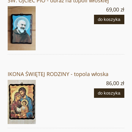
ŚW. OJCIEC PIO - obraz na topoli włoskiej
69,00 zł
do koszyka
IKONA ŚWIĘTEJ RODZINY - topola włoska
86,00 zł
do koszyka