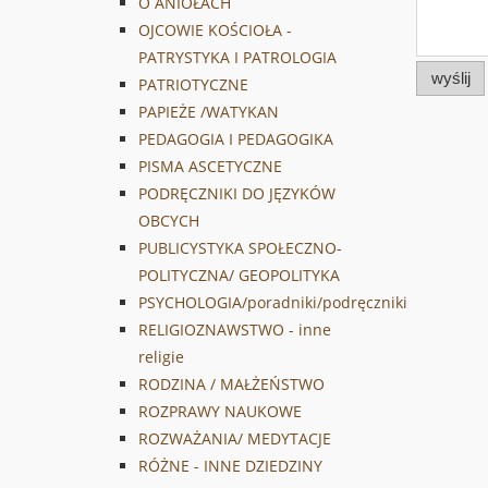
O ANIOŁACH
OJCOWIE KOŚCIOŁA -
PATRYSTYKA I PATROLOGIA
wyślij
PATRIOTYCZNE
PAPIEŻE /WATYKAN
PEDAGOGIA I PEDAGOGIKA
PISMA ASCETYCZNE
PODRĘCZNIKI DO JĘZYKÓW
OBCYCH
PUBLICYSTYKA SPOŁECZNO-
POLITYCZNA/ GEOPOLITYKA
PSYCHOLOGIA/poradniki/podręczniki
RELIGIOZNAWSTWO - inne
religie
RODZINA / MAŁŻEŃSTWO
ROZPRAWY NAUKOWE
ROZWAŻANIA/ MEDYTACJE
RÓŻNE - INNE DZIEDZINY