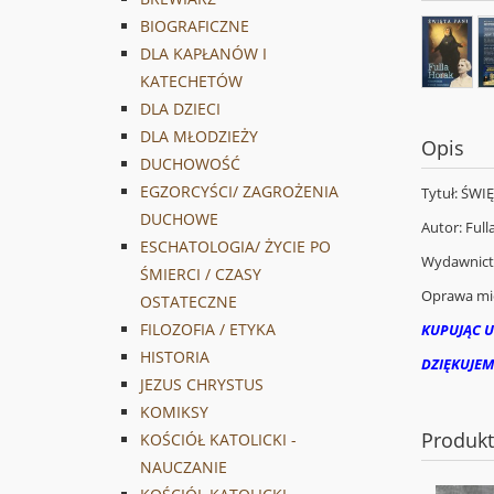
BIOGRAFICZNE
DLA KAPŁANÓW I
KATECHETÓW
DLA DZIECI
DLA MŁODZIEŻY
Opis
DUCHOWOŚĆ
EGZORCYŚCI/ ZAGROŻENIA
Tytuł: ŚWI
DUCHOWE
Autor: Full
ESCHATOLOGIA/ ŻYCIE PO
Wydawnic
ŚMIERCI / CZASY
Oprawa mi
OSTATECZNE
FILOZOFIA / ETYKA
KUPUJĄC U
HISTORIA
DZIĘKUJEM
JEZUS CHRYSTUS
KOMIKSY
Produk
KOŚCIÓŁ KATOLICKI -
NAUCZANIE