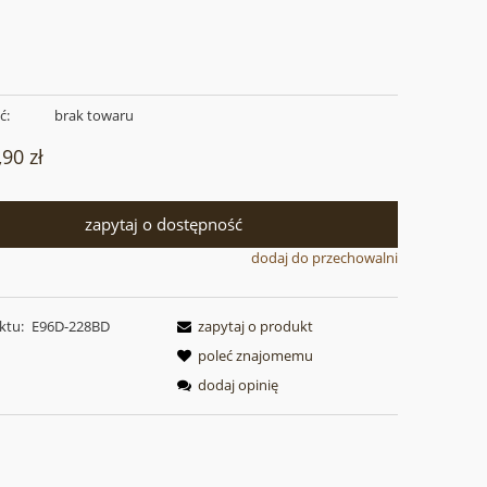
ć:
brak towaru
,90 zł
zapytaj o dostępność
dodaj do przechowalni
ktu:
E96D-228BD
zapytaj o produkt
poleć znajomemu
dodaj opinię