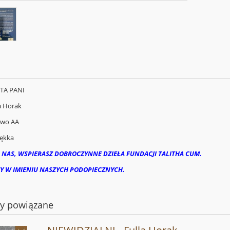
ĘTA PANI
a Horak
two AA
ękka
 NAS, WSPIERASZ DOBROCZYNNE DZIEŁA FUNDACJI TALITHA CUM.
Y W IMIENIU NASZYCH PODOPIECZNYCH.
ty powiązane