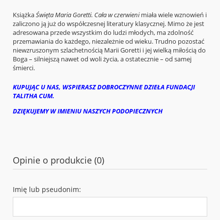
Książka
Święta Maria Goretti. Cała w czerwieni
miała wiele wznowień i
zaliczono ją już do współczesnej literatury klasycznej. Mimo że jest
adresowana przede wszystkim do ludzi młodych, ma zdolność
przemawiania do każdego, niezależnie od wieku. Trudno pozostać
niewzruszonym szlachetnością Marii Goretti i jej wielką miłością do
Boga – silniejszą nawet od woli życia, a ostatecznie – od samej
śmierci.
KUPUJĄC U NAS, WSPIERASZ DOBROCZYNNE DZIEŁA FUNDACJI
TALITHA CUM.
DZIĘKUJEMY W IMIENIU NASZYCH PODOPIECZNYCH
Opinie o produkcie (0)
Imię lub pseudonim: