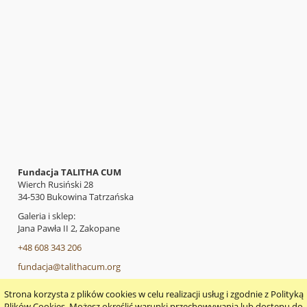
Fundacja TALITHA CUM
Wierch Rusiński 28
34-530 Bukowina Tatrzańska
Galeria i sklep:
Jana Pawła II 2, Zakopane
+48 608 343 206
fundacja@talithacum.org
Strona korzysta z plików cookies w celu realizacji usług i zgodnie z Polityką
pokaż pełną wersję strony
Plików Cookies. Możesz określić warunki przechowywania lub dostępu do