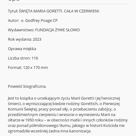
Tytuł: ŚWIĘTA MARIA GORETTI. CAŁA W CZERWIENI
Autor: o. Godfrey Poage CP
Wydawnictwo: FUNDACJA ŻYWE SŁOWO
Rok wydania: 2023
Oprawa miękka
Liczba stron: 116
Format: 120 x 170 mm
Powieść biograficzna.
Jest to książka o urzekającym życiu Marii Goretti i jej heroicznej
śmierci, o wyniszczającej biedzie rodziny Gorettich, o Pierwszej
Komunii Świętej, pracy ponad siły, o przebaczeniu zabójcy, o
przedśmiertnym cierpieniu i wreszcie o wyniesieniu Marii na
ołtarze w 1950 roku – w obecności matki i innych członków rodziny
oraz ponad półmilionowego tłumu, jakiego w historii Kościoła nie
zgromadziła wcześniej żadna inna kanonizacja.