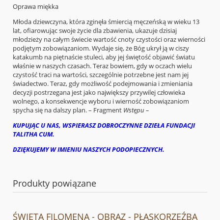
Oprawa miękka
Młoda dziewczyna, która zginęła śmiercią męczeńską w wieku 13
lat, ofiarowując swoje życie dla zbawienia, ukazuje dzisiaj
młodzieży na całym świecie wartość cnoty czystości oraz wierności
podjętym zobowiązaniom. Wydaje się, że Bóg ukrył ją w ciszy
katakumb na piętnaście stuleci, aby jej świętość objawić światu
właśnie w naszych czasach. Teraz bowiem, gdy w oczach wielu
czystość traci na wartości, szczególnie potrzebne jest nam jej
świadectwo. Teraz, gdy możliwość podejmowania i zmieniania
decyzji postrzegana jest jako największy przywilej człowieka
wolnego, a konsekwencje wyboru i wierność zobowiązaniom
spycha się na dalszy plan. – Fragment
Wstępu –
KUPUJĄC U NAS, WSPIERASZ DOBROCZYNNE DZIEŁA FUNDACJI
TALITHA CUM.
DZIĘKUJEMY W IMIENIU NASZYCH PODOPIECZNYCH.
Produkty powiązane
ŚWIĘTA FILOMENA - OBRAZ - PŁASKORZEŹBA