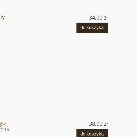
ny
34,00 zł
do koszyka
go
38,00 zł
amis
do koszyka