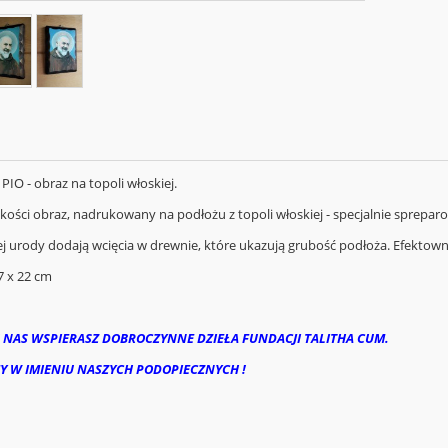
PIO - obraz na topoli włoskiej.
akości obraz, nadrukowany na podłożu z topoli włoskiej - specjalnie sprepar
 urody dodają wcięcia w drewnie, które ukazują grubość podłoża. Efektowny p
 x 22 cm
 NAS WSPIERASZ DOBROCZYNNE DZIEŁA FUNDACJI TALITHA CUM.
Y W IMIENIU NASZYCH PODOPIECZNYCH !