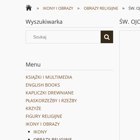
»
»
»
IKONY I OBRAZY
OBRAZY RELIGIJNE
ŚW. OJ
Wyszukiwarka
ŚW. OJC
Menu
KSIĄŻKI I MULTIMEDIA
ENGLISH BOOKS
KAPLICZKI DREWNIANE
PŁASKORZEŹBY I RZEŹBY
KRZYŻE
FIGURY RELIGIJNE
IKONY I OBRAZY
IKONY
OBRAZY RELIGIJNE