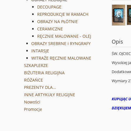
DECOUPAGE
REPRODUKCJE W RAMACH
OBRAZY NA PŁÓTNIE
CERAMICZNE
RĘCZNIE MALOWANE - OLEJ
Opis
OBRAZY SREBRNE i RYNGRAFY
INTARSJE
ŚW. OJCIEC 
WITRAŻE RĘCZNIE MALOWANE
Wysokiej j
SZKAPLERZE
Dodatkowej
BIŻUTERIA RELIGIJNA
RÓŻAŃCE
Wymiary 27
PREZENTY DLA...
INNE ARTYKUŁY RELIGIJNE
KUPUJĄC U
Nowości
DZIĘKUJEM
Promocje