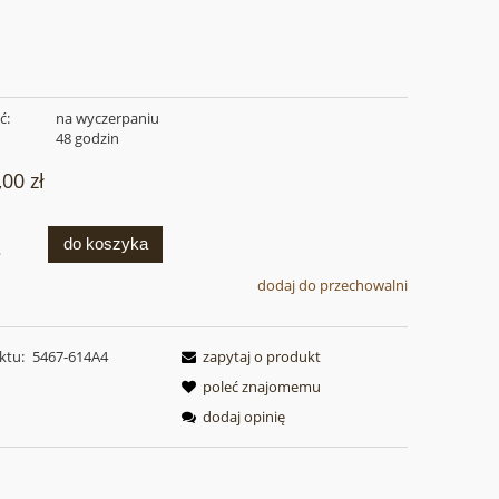
ć:
na wyczerpaniu
:
48 godzin
,00 zł
do koszyka
.
dodaj do przechowalni
ktu:
5467-614A4
zapytaj o produkt
poleć znajomemu
dodaj opinię