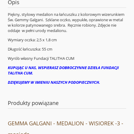
Opis
Piękny, stylowy medalion na łańcuszku z kolorowym wizerunkiem
Św. Gemmy Galgani. Szklane oczko, wypukłe, oprawione w metal
w kolorze patynowanego srebra. Ręcznie robiony. Zdjęcie nie
oddaje w pełni urody medalionu.
Wymiary oczka: 2,5 x 1,8 cm
Długość łańcuszka: 55 cm
Wyrób własny Fundacji TALITHA CUM
KUPUJĄC U NAS, WSPIERASZ DOBROCZYNNE DZIEŁA FUNDACJI
TALITHA CUM.
DZIĘKUJEMY W IMIENIU NASZYCH PODOPIECZNYCH.
Produkty powiązane
GEMMA GALGANI - MEDALION - WISIOREK -3 -