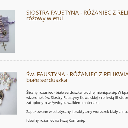
SIOSTRA FAUSTYNA - RÓŻANIEC Z REL
różowy w etui
Św. FAUSTYNA - RÓŻANIEC Z RELIKWIĄ
białe serduszka
Śliczny różaniec - białe serduszka, trochę mieniące się. W łąc
wizerunek św. Siostry Faustyny Kowalskiej z relikwią III stopn
zatopionym w żywicy kawałkiem materiału.
Zapakowane w estetyczny i praktyczny woreczek biały z lnu
Idealny różaniec na I-szą Komunię.