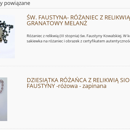
ty powiązane
ŚW. FAUSTYNA- RÓŻANIEC Z RELIKWIĄ
GRANATOWY MELANŻ
Różaniec z relikwią (III stopnia) św. Faustyny Kowalskiej. W 
sakiewka na różaniec i obrazek z certyfikatem autentyczności
DZIESIĄTKA RÓŻAŃCA Z RELIKWIĄ SI
FAUSTYNY -różowa - zapinana