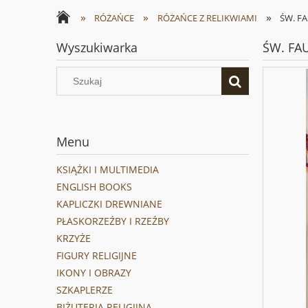
»
»
»
RÓŻAŃCE
RÓŻAŃCE Z RELIKWIAMI
ŚW. FA
Wyszukiwarka
ŚW. FAU
Menu
KSIĄŻKI I MULTIMEDIA
ENGLISH BOOKS
KAPLICZKI DREWNIANE
PŁASKORZEŹBY I RZEŹBY
KRZYŻE
FIGURY RELIGIJNE
IKONY I OBRAZY
SZKAPLERZE
BIŻUTERIA RELIGIJNA