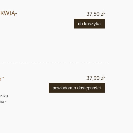
IKWIĄ-
37,50 zł
do koszyka
 -
37,90 zł
powiadom o dostępności
zniku
ia -
.