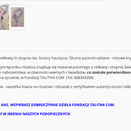
relikwią III stopnia św. Siostry Faustyny. Śliczne paciorki szklane - różowe kry
m łączniku różańca znajduje się materiał potartego o relikwię I stopnia Św
o nabożeństwa, w obecności wiernych i świadków,
co zostało potwierdzon
na życzenie, w Fundacji TALITHA CUM (Tel. 608343206)
 - saszetka lniana na różaniec i obrazek z certyfikatem autentyczności relik
 NAS, WSPIERASZ DOBROCZYNNE DZIEŁA FUNDACJI TALITHA CUM.
Y W IMIENIU NASZYCH PODOPIECZNYCH.