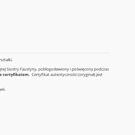
ształki.
iętej Siostry Faustyny, pobłogosławiony i poświęcony podczas
e certyfikatem.
Certyfikat autentyczności (oryginał) jest
wii.