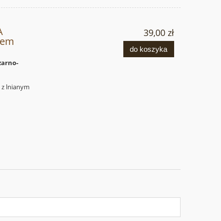
A
39,00 zł
atem
do koszyka
zarno-
t z lnianym