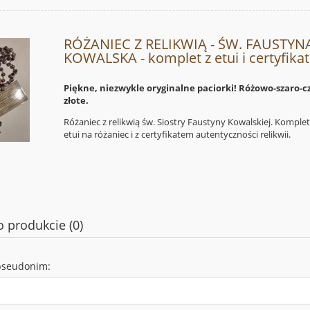
RÓŻANIEC Z RELIKWIĄ - ŚW. FAUSTYN
KOWALSKA - komplet z etui i certyfik
Piękne, niezwykle oryginalne paciorki! Różowo-szaro-c
złote.
Różaniec z relikwią św. Siostry Faustyny Kowalskiej. Komple
etui na różaniec i z certyfikatem autentyczności relikwii.
o produkcie (0)
pseudonim: