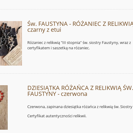
Św. FAUSTYNA - RÓŻANIEC Z RELIKWIĄ
czarny z etui
Różaniec z relikwią "III stopnia" św. siostry Faustyny, wraz z
certyfikatem i saszetką na różaniec.
DZIESIĄTKA RÓŻAŃCA Z RELIKWIĄ ŚW
FAUSTYNY - czerwona
Czerwona, zapinana dziesiątka różańca z relikwią św. Siostr
Certyfikat autentyczności relikwii.