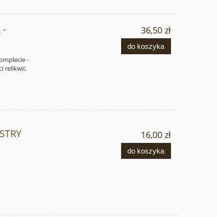
 -
36,50 zł
do koszyka
komplecie -
 relikwii.
OSTRY
16,00 zł
do koszyka