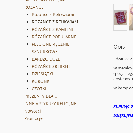
RÓŻAŃCE
Różańce z Relikwiami
RÓŻAŃCE Z RELIKWIAMI
RÓŻAŃCE Z KAMIENI
RÓŻAŃCE POPULARNE
PLECIONE RĘCZNIE -
Opis
SZNURKOWE
Różaniec z 
BARDZO DUŻE
RÓŻAŃCE SREBRNE
W metalowy
specjalneg
DZIESIĄTKI
dostępny, 
KORONKI
W komplecie
CZOTKI
PREZENTY DLA...
INNE ARTYKUŁY RELIGIJNE
KUPUJĄC U
Nowości
DZIĘKUJEM
Promocje