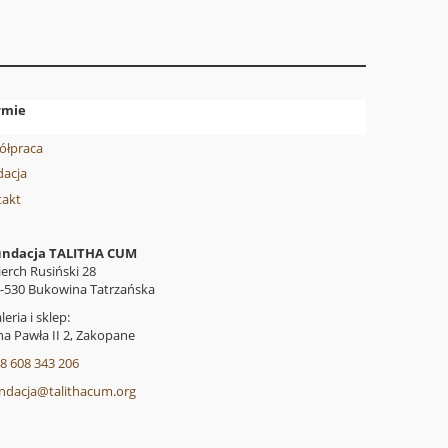
rmie
ółpraca
acja
takt
undacja TALITHA CUM
erch Rusiński 28
-530 Bukowina Tatrzańska
leria i sklep:
na Pawła II 2, Zakopane
8 608 343 206
ndacja@talithacum.org