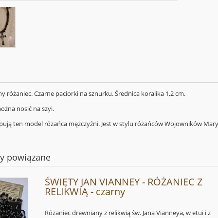
 różaniec. Czarne paciorki na sznurku. Średnica koralika 1,2 cm.
ożna nosić na szyi.
pują ten model różańca mężczyźni. Jest w stylu różańców Wojowników Mary
ty powiązane
ŚWIĘTY JAN VIANNEY - RÓŻANIEC Z
RELIKWIĄ - czarny
Różaniec drewniany z relikwią św. Jana Vianneya, w etui i z