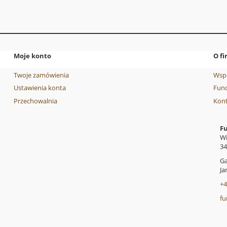
Moje konto
O fi
Twoje zamówienia
Wsp
Ustawienia konta
Fund
Przechowalnia
Kon
F
Wi
34
Ga
Ja
+4
fu