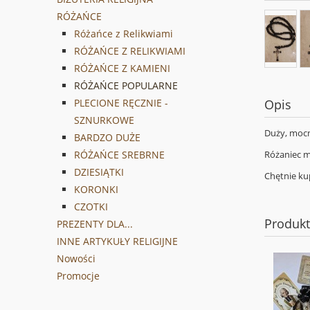
RÓŻAŃCE
Różańce z Relikwiami
RÓŻAŃCE Z RELIKWIAMI
RÓŻAŃCE Z KAMIENI
RÓŻAŃCE POPULARNE
PLECIONE RĘCZNIE -
Opis
SZNURKOWE
Duży, mocny
BARDZO DUŻE
RÓŻAŃCE SREBRNE
Różaniec m
DZIESIĄTKI
Chętnie ku
KORONKI
CZOTKI
Produk
PREZENTY DLA...
INNE ARTYKUŁY RELIGIJNE
Nowości
Promocje