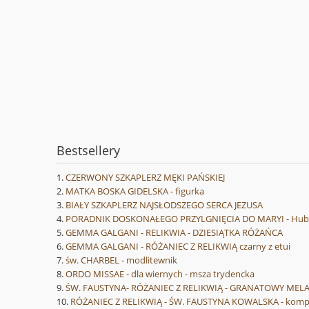
Bestsellery
CZERWONY SZKAPLERZ MĘKI PAŃSKIEJ
MATKA BOSKA GIDELSKA - figurka
BIAŁY SZKAPLERZ NAJSŁODSZEGO SERCA JEZUSA
PORADNIK DOSKONAŁEGO PRZYLGNIĘCIA DO MARYI - Hube
GEMMA GALGANI - RELIKWIA - DZIESIĄTKA RÓŻAŃCA
GEMMA GALGANI - RÓŻANIEC Z RELIKWIĄ czarny z etui
św. CHARBEL - modlitewnik
ORDO MISSAE - dla wiernych - msza trydencka
ŚW. FAUSTYNA- RÓŻANIEC Z RELIKWIĄ - GRANATOWY MEL
RÓŻANIEC Z RELIKWIĄ - ŚW. FAUSTYNA KOWALSKA - komplet