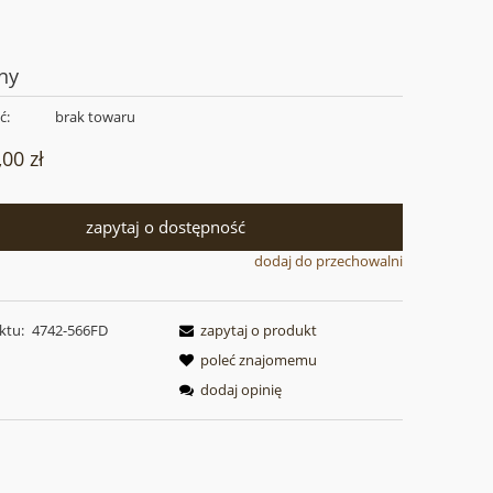
ny
ć:
brak towaru
,00 zł
zapytaj o dostępność
dodaj do przechowalni
ktu:
4742-566FD
zapytaj o produkt
poleć znajomemu
dodaj opinię