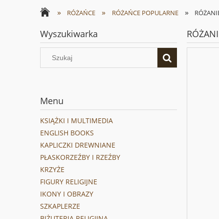
»
»
»
RÓŻAŃCE
RÓŻAŃCE POPULARNE
RÓŻANIE
Wyszukiwarka
RÓŻANI
Menu
KSIĄŻKI I MULTIMEDIA
ENGLISH BOOKS
KAPLICZKI DREWNIANE
PŁASKORZEŹBY I RZEŹBY
KRZYŻE
FIGURY RELIGIJNE
IKONY I OBRAZY
SZKAPLERZE
BIŻUTERIA RELIGIJNA