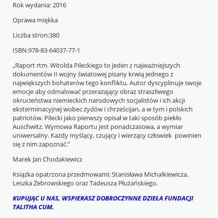
Rok wydania: 2016
Oprawa miękka
Liczba stron:380
ISBN:978-83-64037-77-1
„Raport rtm. Witolda Pileckiego to jeden z najważniejszych
dokumentów II wojny światowej pisany krwią jednego z
największych bohaterów tego konfliktu. Autor dyscyplinuje swoje
emocje aby odmalować przerażający obraz straszliwego
okrucieństwa niemieckich narodowych socjalistów i ich akcji
eksterminacyjnej wobec żydów i chrześcijan, a w tym i polskich
patriotów. Pilecki jako pierwszy opisał w taki sposób piekło
Auschwitz. Wymowa Raportu jest ponadczasowa, a wymiar
uniwersalny. Każdy myślący, czujący i wierzący człowiek powinien
się z nim zapoznać.”
Marek Jan Chodakiewicz
Książka opatrzona przedmowami: Stanisława Michalkiewicza,
Leszka Żebrowskiego oraz Tadeusza Płużańskiego.
KUPUJĄC U NAS, WSPIERASZ DOBROCZYNNE DZIEŁA FUNDACJI
TALITHA CUM.