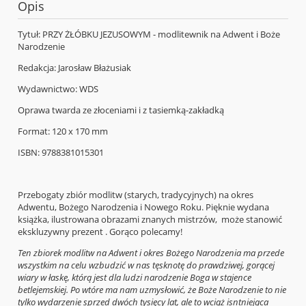
Opis
Tytuł: PRZY ŻŁÓBKU JEZUSOWYM - modlitewnik na Adwent i Boże
Narodzenie
Redakcja: Jarosław Błażusiak
Wydawnictwo: WDS
Oprawa twarda ze złoceniami i z tasiemką-zakładką
Format: 120 x 170 mm
ISBN: 9788381015301
Przebogaty zbiór modlitw (starych, tradycyjnych) na okres
Adwentu, Bożego Narodzenia i Nowego Roku. Pięknie wydana
książka, ilustrowana obrazami znanych mistrzów, może stanowić
ekskluzywny prezent . Gorąco polecamy!
Ten zbiorek modlitw na Adwent i okres Bożego Narodzenia ma przede
wszystkim na celu wzbudzić w nas tęsknotę do prawdziwej, gorącej
wiary w łaskę, którą jest dla ludzi narodzenie Boga w stajence
betlejemskiej. Po wtóre ma nam uzmysłowić, że Boże Narodzenie to nie
tylko wydarzenie sprzed dwóch tysięcy lat, ale to wciąż isntniejąca