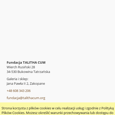
Fundacja TALITHA CUM
Wierch Rusiński 28
34-530 Bukowina Tatrzańska
Galeria i sklep:
Jana Pawła II 2, Zakopane
+48 608 343 206
fundacja@talithacum.org
Strona korzysta z plików cookies w celu realizacji usług i zgodnie z Polityką
pokaż pełną wersję strony
Plików Cookies. Możesz określić warunki przechowywania lub dostępu do