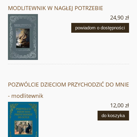
MODLITEWNIK W NAGŁEJ POTRZEBIE
24,90 zł
powiadom o dostępności
POZWÓLCIE DZIECIOM PRZYCHODZIĆ DO MNIE
- modlitewnik
12,00 zł
do koszyka