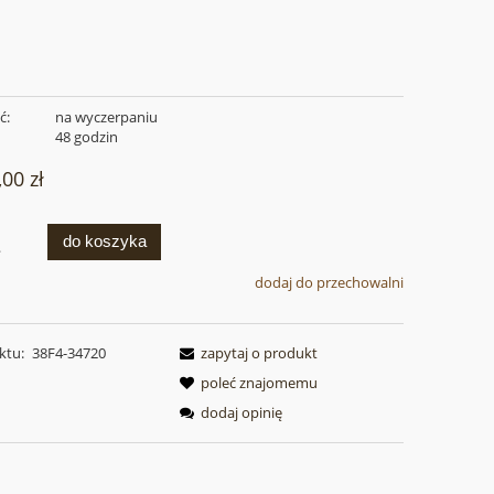
ć:
na wyczerpaniu
:
48 godzin
,00 zł
do koszyka
.
dodaj do przechowalni
ktu:
38F4-34720
zapytaj o produkt
poleć znajomemu
dodaj opinię