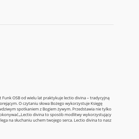
unk OSB od wielu lat praktykuje lectio divina – tradycyjną
gorejącym. O czytaniu słowa Bożego wykorzystuje Księgę
 prawdziwym spotkaniem z Bogiem żywym. Przedstawia nie tylko
o dokonywać.„Lectio divina to sposób modlitwy wykorzystujący
ega na słuchaniu uchem twojego serca. Lectio divina to nasz