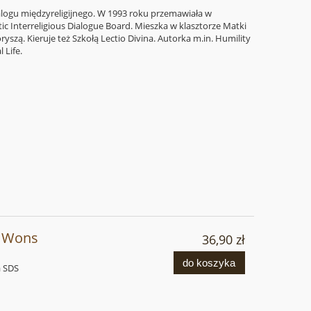
logu międzyreligijnego. W 1993 roku przemawiała w
 Interreligious Dialogue Board. Mieszka w klasztorze Matki
yszą. Kieruje też Szkołą Lectio Divina. Autorka m.in. Humility
 Life.
f Wons
36,90 zł
do koszyka
a SDS