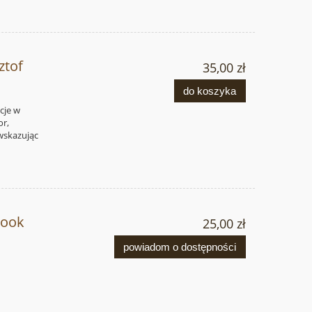
ztof
35,00 zł
do koszyka
cje w
or,
 wskazując
book
25,00 zł
powiadom o dostępności