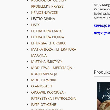
KOŚCIÓŁ KATOLICKI -
Mary Marga
PROBLEMY/ KRYZYS
Parlamenci
KRAJOZNAWCZE
Bożej Łaska
Matters: The
LECTIO DIVINA
LISTY
KUPUJĄC U
LITERATURA FAKTU
DZIĘKUJEM
LITERATURA PIĘKNA
LITURGIA/ LITURGIKA
MATKA BOŻA - LITERATURA
MARYJNA
MISTYKA /MISTYCY
MODLITWA - MEDYTACJA -
Produk
KONTEMPLACJA
MODLITEWNIKI
O ANIOŁACH
OJCOWIE KOŚCIOŁA -
PATRYSTYKA I PATROLOGIA
PATRIOTYCZNE