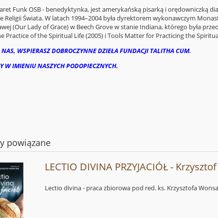
ret Funk OSB - benedyktynka, jest amerykańską pisarką i orędowniczką dia
e Religii Świata. W latach 1994–2004 była dyrektorem wykonawczym Monastic
wej (Our Lady of Grace) w Beech Grove w stanie Indiana, którego była przeor
 Practice of the Spiritual Life (2005) i Tools Matter for Practicing the Spiritual
 NAS, WSPIERASZ DOBROCZYNNE DZIEŁA FUNDACJI TALITHA CUM.
Y W IMIENIU NASZYCH PODOPIECZNYCH.
ty powiązane
LECTIO DIVINA PRZYJACIÓŁ - Krzyszto
Lectio divina - praca zbiorowa pod red. ks. Krzysztofa Wons