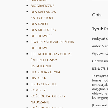
BIOGRAFICZNE
DLA KAPŁANÓW I
Opis
KATECHETÓW
DLA DZIECI
Tytuł: 
DLA MŁODZIEŻY
DUCHOWOŚĆ
Podtytuł: 
EGZORCYŚCI/ ZAGROŻENIA
Autor: Mar
DUCHOWE
Wydawnic
ESCHATOLOGIA/ ŻYCIE PO
ŚMIERCI / CZASY
Oprawa mi
OSTATECZNE
ISBN: 978-
FILOZOFIA / ETYKA
Ta książka
HISTORIA
formę modl
JEZUS CHRYSTUS
Jonasza ja
dogłębne s
KOMIKSY
objawione 
KOŚCIÓŁ KATOLICKI -
krzew gore
NAUCZANIE
(Fragment k