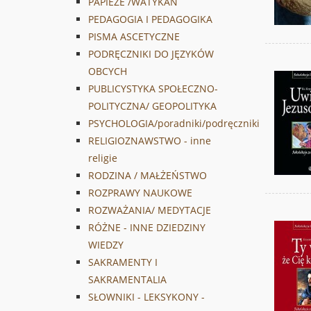
PAPIEŻE /WATYKAN
PEDAGOGIA I PEDAGOGIKA
PISMA ASCETYCZNE
PODRĘCZNIKI DO JĘZYKÓW
OBCYCH
PUBLICYSTYKA SPOŁECZNO-
POLITYCZNA/ GEOPOLITYKA
PSYCHOLOGIA/poradniki/podręczniki
RELIGIOZNAWSTWO - inne
religie
RODZINA / MAŁŻEŃSTWO
ROZPRAWY NAUKOWE
ROZWAŻANIA/ MEDYTACJE
RÓŻNE - INNE DZIEDZINY
WIEDZY
SAKRAMENTY I
SAKRAMENTALIA
SŁOWNIKI - LEKSYKONY -