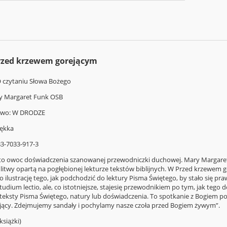
Przed krzewem gorejącym
O czytaniu Słowa Bożego
y Margaret Funk OSB
two: W DRODZE
ękka
83-7033-917-3
 to owoc doświadczenia szanowanej przewodniczki duchowej. Mary Margaret F
itwy opartą na pogłębionej lekturze tekstów biblijnych. W Przed krzewem 
ko ilustrację tego, jak podchodzić do lektury Pisma Świętego, by stało się
tudium lectio, ale, co istotniejsze, stajesię przewodnikiem po tym, jak teg
teksty Pisma Świętego, natury lub doświadczenia. To spotkanie z Bogiem pol
jący. Zdejmujemy sandały i pochylamy nasze czoła przed Bogiem żywym”.
siążki)