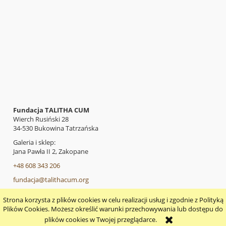
Fundacja TALITHA CUM
Wierch Rusiński 28
34-530 Bukowina Tatrzańska
Galeria i sklep:
Jana Pawła II 2, Zakopane
+48 608 343 206
fundacja@talithacum.org
Strona korzysta z plików cookies w celu realizacji usług i zgodnie z Polityką
pokaż pełną wersję strony
Plików Cookies. Możesz określić warunki przechowywania lub dostępu do
plików cookies w Twojej przeglądarce.
Sklep internetowy Shoper.pl