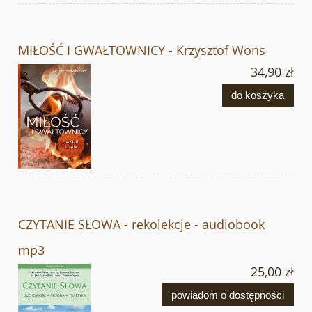
MIŁOŚĆ I GWAŁTOWNICY - Krzysztof Wons
34,90 zł
do koszyka
CZYTANIE SŁOWA - rekolekcje - audiobook
mp3
25,00 zł
powiadom o dostępności