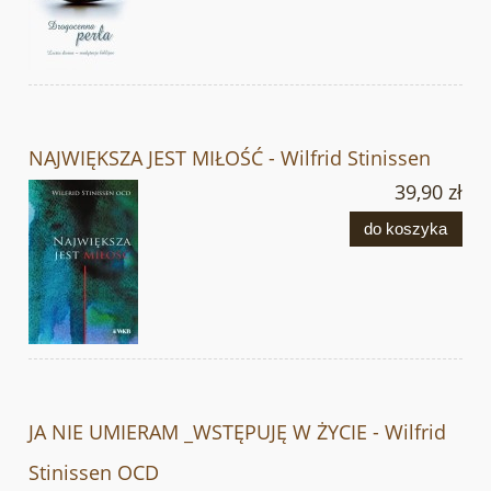
NAJWIĘKSZA JEST MIŁOŚĆ - Wilfrid Stinissen
39,90 zł
do koszyka
JA NIE UMIERAM _WSTĘPUJĘ W ŻYCIE - Wilfrid
Stinissen OCD