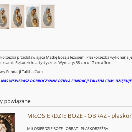
skorzeźba przedstawiająca Matkę Bożą z Jezusem. Płaskorzeźba wykonana je
fleksami. Rękodzieło artystyczne. Wymiary: 38 cm x 17 cm x 3cm
ny Fundacji Talitha Cum
 NAS WSPIERASZ DOBROCZYNNE DZIEŁA FUNDACJI TALITHA CUM. DZIĘKUJ
ty powiązane
MIŁOSIERDZIE BOŻE - OBRAZ - płasko
MIŁOSIERDZIE BOŻE - OBRAZ - PŁASKORZEŹBA