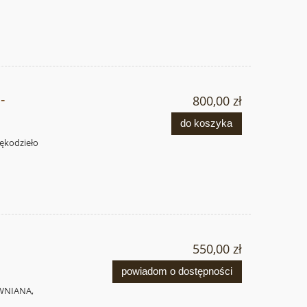
-
800,00 zł
do koszyka
ękodzieło
550,00 zł
powiadom o dostępności
WNIANA,