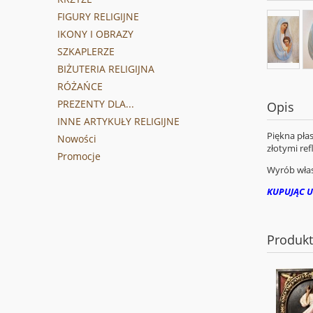
FIGURY RELIGIJNE
IKONY I OBRAZY
SZKAPLERZE
BIŻUTERIA RELIGIJNA
RÓŻAŃCE
PREZENTY DLA...
Opis
INNE ARTYKUŁY RELIGIJNE
Piękna pła
Nowości
złotymi re
Promocje
Wyrób włas
KUPUJĄC U
Produk