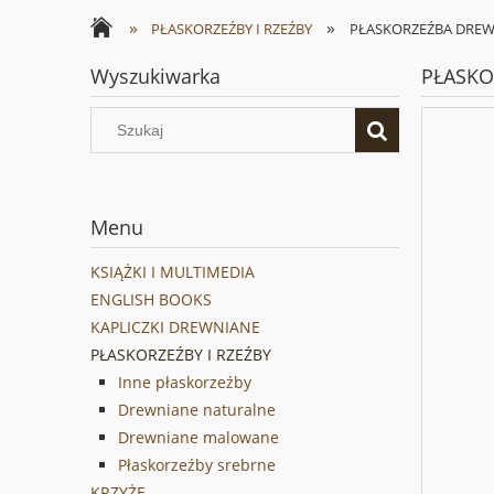
»
»
PŁASKORZEŹBY I RZEŹBY
PŁASKORZEŹBA DREWN
Wyszukiwarka
PŁASKO
Menu
KSIĄŻKI I MULTIMEDIA
ENGLISH BOOKS
KAPLICZKI DREWNIANE
PŁASKORZEŹBY I RZEŹBY
Inne płaskorzeźby
Drewniane naturalne
Drewniane malowane
Płaskorzeźby srebrne
KRZYŻE