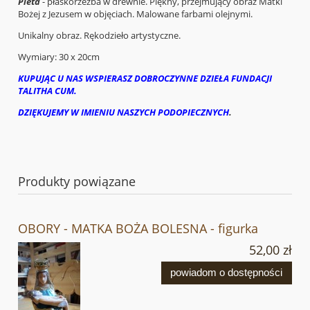
Pieta
- płaskorzeźba w drewnie. Piękny, przejmujący obraz Matki
Bożej z Jezusem w objęciach. Malowane farbami olejnymi.
Unikalny obraz. Rękodzieło artystyczne.
Wymiary: 30 x 20cm
KUPUJĄC U NAS WSPIERASZ DOBROCZYNNE DZIEŁA FUNDACJI
TALITHA CUM.
DZIĘKUJEMY W IMIENIU NASZYCH PODOPIECZNYCH
.
Produkty powiązane
OBORY - MATKA BOŻA BOLESNA - figurka
52,00 zł
powiadom o dostępności