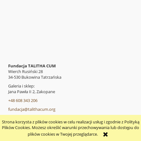
Fundacja TALITHA CUM
Wierch Rusiński 28
34-530 Bukowina Tatrzańska
Galeria i sklep:
Jana Pawła II 2, Zakopane
+48 608 343 206
fundacja@talithacum.org
Strona korzysta z plików cookies w celu realizacji usług i zgodnie z Polityką
pokaż pełną wersję strony
Plików Cookies. Możesz określić warunki przechowywania lub dostępu do
plików cookies w Twojej przeglądarce.
Sklep internetowy Shoper.pl