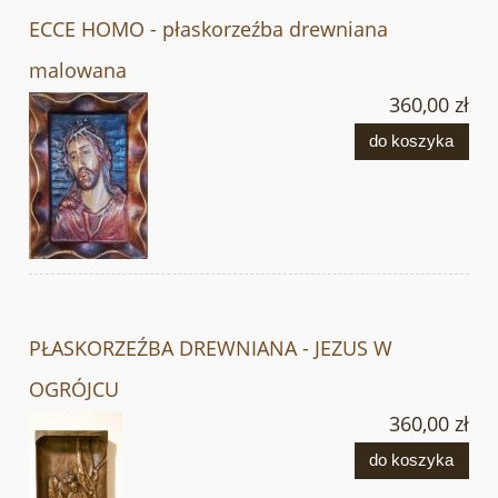
ECCE HOMO - płaskorzeźba drewniana
malowana
360,00 zł
do koszyka
PŁASKORZEŹBA DREWNIANA - JEZUS W
OGRÓJCU
360,00 zł
do koszyka