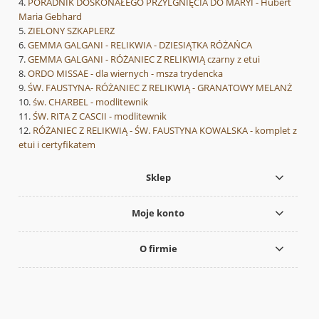
PORADNIK DOSKONAŁEGO PRZYLGNIĘCIA DO MARYI - Hubert
Maria Gebhard
ZIELONY SZKAPLERZ
GEMMA GALGANI - RELIKWIA - DZIESIĄTKA RÓŻAŃCA
GEMMA GALGANI - RÓŻANIEC Z RELIKWIĄ czarny z etui
ORDO MISSAE - dla wiernych - msza trydencka
ŚW. FAUSTYNA- RÓŻANIEC Z RELIKWIĄ - GRANATOWY MELANŻ
św. CHARBEL - modlitewnik
ŚW. RITA Z CASCII - modlitewnik
RÓŻANIEC Z RELIKWIĄ - ŚW. FAUSTYNA KOWALSKA - komplet z
etui i certyfikatem
Sklep
Moje konto
O firmie