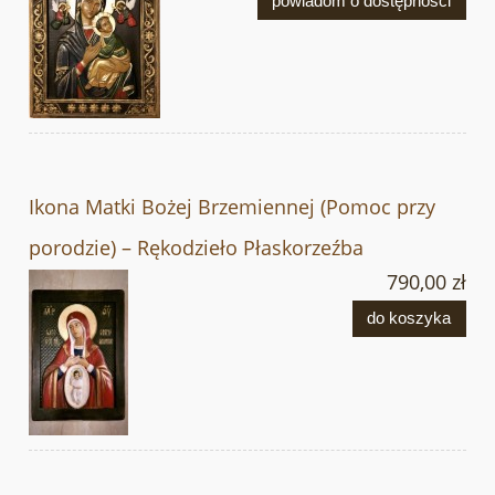
powiadom o dostępności
Ikona Matki Bożej Brzemiennej (Pomoc przy
porodzie) – Rękodzieło Płaskorzeźba
790,00 zł
do koszyka