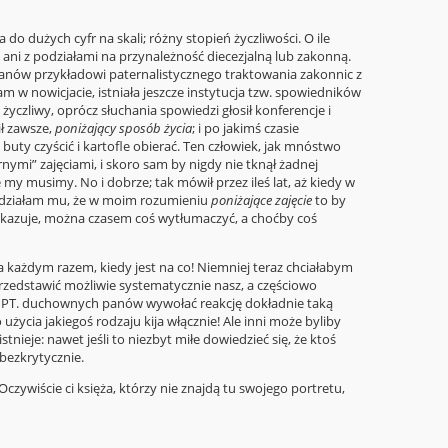
 do dużych cyfr na skali; różny stopień życzliwości. O ile
 ani z podziałami na przynależność diecezjalną lub zakonną.
płanów przykładowi paternalistycznego traktowania zakonnic z
am w nowicjacie, istniała jeszcze instytucja tzw. spowiedników
życzliwy, oprócz słuchania spowiedzi głosił konferencje i
ł zawsze,
poniżający sposób życia
; i po jakimś czasie
uty czyścić i kartofle obierać. Ten człowiek, jak mnóstwo
ymi” zajęciami, i skoro sam by nigdy nie tknął żadnej
e my musimy. No i dobrze; tak mówił przez ileś lat, aż kiedy w
wiedziałam mu, że w moim rozumieniu
poniżające zajęcie
to by
się okazuje, można czasem coś wytłumaczyć, a choćby coś
 każdym razem, kiedy jest na co! Niemniej teraz chciałabym
rzedstawić możliwie systematycznie nasz, a częściowo
u PT. duchownych panów wywołać reakcję dokładnie taką
życia jakiegoś rodzaju kija włącznie! Ale inni może byliby
nieje: nawet jeśli to niezbyt miłe dowiedzieć się, że ktoś
 bezkrytycznie.
czywiście ci księża, którzy nie znajdą tu swojego portretu,