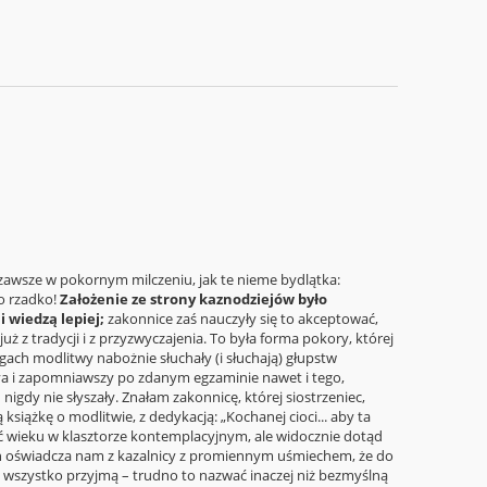
a zawsze w pokornym milczeniu, jak te nieme bydlątka:
o rzadko!
Założenie ze strony kaznodziejów było
 wiedzą lepiej;
zakonnice zaś nauczyły się to akceptować,
ż z tradycji i z przyzwyczajenia. To była forma pokory, której
ach modlitwy nabożnie słuchały (i słuchają) głupstw
ya i zapomniawszy po zdanym egzaminie nawet i tego,
 nigdy nie słyszały. Znałam zakonnicę, której siostrzeniec,
ążkę o modlitwie, z dedykacją: „Kochanej cioci... aby ta
rć wieku w klasztorze kontemplacyjnym, ale widocznie dotąd
janin oświadcza nam z kazalnicy z promiennym uśmiechem, że do
 i wszystko przyjmą – trudno to nazwać inaczej niż bezmyślną