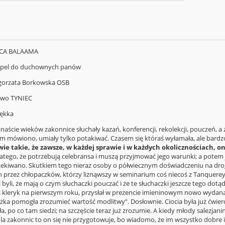
LICA BALAAMA
 Apel do duchownych panów
gorzata Borkowska OSB
wo TYNIEC
ękka
anaście wieków zakonnice słuchały kazań, konferencji, rekolekcji, pouczeń, 
im mówiono, umiały tylko potakiwać. Czasem się któraś wyłamała, ale bardz
ie takie, że zawsze, w każdej sprawie i w każdych okolicznościach, oni
atego, że potrzebują celebransa i muszą przyjmować jego warunki; a potem ju
zekiwano. Skutkiem tego nieraz osoby o półwiecznym doświadczeniu na drog
 przez chłopaczków, którzy liznąwszy w seminarium coś niecoś z Tanquere
byli, że mają o czym słuchaczki pouczać i że te słuchaczki jeszcze tego dotąd
kleryk na pierwszym roku, przysłał w prezencie imieninowym nowo wydaną ksi
ążka pomogła zrozumieć wartość modlitwy”. Dosłownie. Ciocia była już ćwie
ła, po co tam siedzi; na szczęście teraz już zrozumie. A kiedy młody salez
 dla zakonnic to on się nie przygotowuje, bo wiadomo, że im wszystko dobre