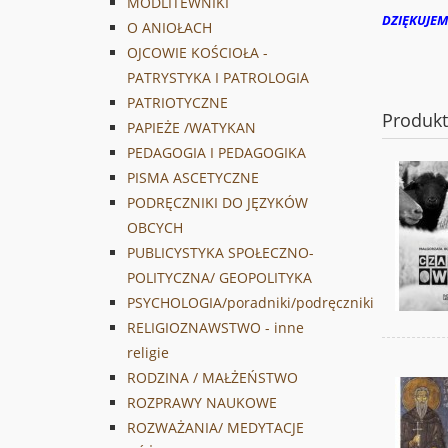
MODLITEWNIKI
DZIĘKUJEM
O ANIOŁACH
OJCOWIE KOŚCIOŁA -
PATRYSTYKA I PATROLOGIA
PATRIOTYCZNE
Produk
PAPIEŻE /WATYKAN
PEDAGOGIA I PEDAGOGIKA
PISMA ASCETYCZNE
PODRĘCZNIKI DO JĘZYKÓW
OBCYCH
PUBLICYSTYKA SPOŁECZNO-
POLITYCZNA/ GEOPOLITYKA
PSYCHOLOGIA/poradniki/podręczniki
RELIGIOZNAWSTWO - inne
religie
RODZINA / MAŁŻEŃSTWO
ROZPRAWY NAUKOWE
ROZWAŻANIA/ MEDYTACJE