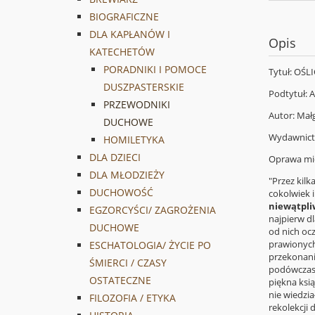
BIOGRAFICZNE
DLA KAPŁANÓW I
Opis
KATECHETÓW
PORADNIKI I POMOCE
Tytuł: OŚ
DUSZPASTERSKIE
Podtytuł:
PRZEWODNIKI
Autor: Mał
DUCHOWE
Wydawnict
HOMILETYKA
DLA DZIECI
Oprawa mi
DLA MŁODZIEŻY
"Przez kilk
DUCHOWOŚĆ
cokolwiek 
niewątpliw
EGZORCYŚCI/ ZAGROŻENIA
najpierw dl
DUCHOWE
od nich oc
prawionych
ESCHATOLOGIA/ ŻYCIE PO
przekonani 
ŚMIERCI / CZASY
podówczas 
OSTATECZNE
piękna ksi
nie wiedzia
FILOZOFIA / ETYKA
rekolekcji