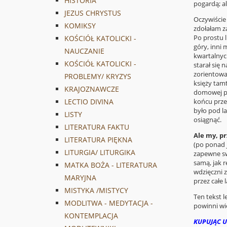
HISTORIA
pogardą; a
JEZUS CHRYSTUS
Oczywiści
KOMIKSY
zdołałam za
Po prostu 
KOŚCIÓŁ KATOLICKI -
góry, inni 
NAUCZANIE
kwartalnych
KOŚCIÓŁ KATOLICKI -
starał się
zorientowa
PROBLEMY/ KRYZYS
księży tam
KRAJOZNAWCZE
domowej pra
końcu prze
LECTIO DIVINA
było pod la
LISTY
osiągnąć.
LITERATURA FAKTU
Ale my, pr
LITERATURA PIĘKNA
(po ponad 
LITURGIA/ LITURGIKA
zapewne sw
samą, jak r
MATKA BOŻA - LITERATURA
wdzięczni z
MARYJNA
przez całe 
MISTYKA /MISTYCY
Ten tekst l
MODLITWA - MEDYTACJA -
powinni wi
KONTEMPLACJA
KUPUJĄC U