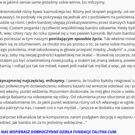
le w jakimś sensie same jesteśmy sobie winne, bo milczymy.
e
krasnoludek różny bywa
; kaznodzieja też. Różny jest stopień pogardy, od zera
uważyć, te podziały nie pokrywają się jednak ani z podziałami na pokolenia,
ludzie są różni, i jedni bardziej ulegają przekazywanemu przez starszych ka
mniej. Czasem pogarda i życzliwość współistnieją bardzo zabawnie. Kiedy był
, więc cztery razy do roku zjawiał się u nas pewien kanonik. Był nam bardzo 
 nas pocieszać w tym naszym
poniżającym sposobie życia.
Tak właśnie mówi
łam się ze zdumieniem, że chodzi mu po prostu o to, że same sobie musimy b
tego pokolenia, miał zakodowaną w głowie przepaść między „białymi” a „czarn
cy, żeby nią swojej godności kapłańskiej nie skalać – litował się szczerze, ż
stałam już być onieśmieloną nowicjuszką, a stałam się znaną siekierą, po
tarnią. I odtąd już tak nie mówił, nawet jeśli nadal tak myślał; a więc, jak 
zynajmniej najczęściej, milczymy.
I pewno, że trudno byłoby reagować za
już półwiecznym doświadczeniu odbioru kazań) raz wreszcie odezwać się i p
ój własny, punkt widzenia. Rozumiem doskonale, że mój głos może u wiel
eakcja Balaama na odezwanie się oślicy. Od zdumienia przez oburzenie aż do u
a uświadomienie im, że jakiś punkt widzenia różny od ich własnego w ogóle ist
lata patrzył na nas, i nawet coś o nas myślał… i jeszcze w dodatku nie zawsze
eżał przez kilkanaście lat w komputerze, zanim podjęłam decyzję o wydaniu. O
edzieć, jak bardzo im za to jesteśmy wdzięczne…"
 NAS WSPIERASZ DOBROCZYNNE DZIEŁA FUNDACJI TALITHA CUM.