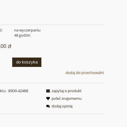
ć:
na wyczerpaniu
:
48 godzin
,00 zł
do koszyka
.
dodaj do przechowalni
ktu:
89D0-424B8
zapytaj o produkt
poleć znajomemu
dodaj opinię