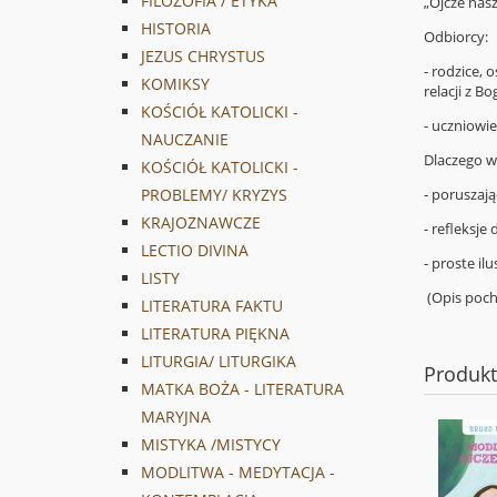
FILOZOFIA / ETYKA
„Ojcze nasz
HISTORIA
Odbiorcy:
JEZUS CHRYSTUS
- rodzice,
KOMIKSY
relacji z B
KOŚCIÓŁ KATOLICKI -
- uczniowi
NAUCZANIE
Dlaczego w
KOŚCIÓŁ KATOLICKI -
- poruszają
PROBLEMY/ KRYZYS
KRAJOZNAWCZE
- refleksj
LECTIO DIVINA
- proste i
LISTY
(Opis poc
LITERATURA FAKTU
LITERATURA PIĘKNA
LITURGIA/ LITURGIKA
Produk
MATKA BOŻA - LITERATURA
MARYJNA
MISTYKA /MISTYCY
MODLITWA - MEDYTACJA -