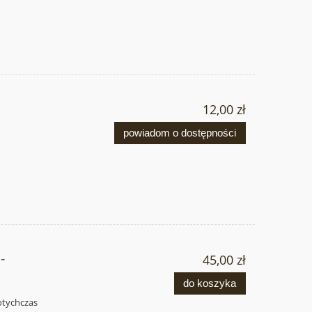
12,00 zł
powiadom o dostępności
-
45,00 zł
do koszyka
dotychczas