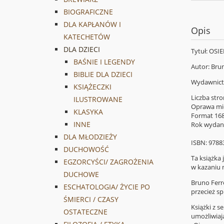
BIOGRAFICZNE
DLA KAPŁANÓW I
Opis
KATECHETÓW
DLA DZIECI
Tytuł: OS
BAŚNIE I LEGENDY
Autor: Bru
BIBLIE DLA DZIECI
Wydawnic
KSIĄŻECZKI
Liczba stro
ILUSTROWANE
Oprawa
mi
KLASYKA
Format
16
INNE
Rok wydan
DLA MŁODZIEŻY
ISBN:
9788
DUCHOWOŚĆ
Ta książka
EGZORCYŚCI/ ZAGROŻENIA
w kazaniu n
DUCHOWE
Bruno Ferre
ESCHATOLOGIA/ ŻYCIE PO
przecież sp
ŚMIERCI / CZASY
Książki z 
OSTATECZNE
umożliwiają