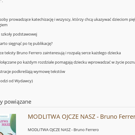
”.
 osoby prowadzące katechizację i wszyscy, którzy chcą ukazywać dzieciom pi
ogiem
e szkoły podstawowej
arto sięgnąć po tę publikację?
ce teksty Bruno Ferrero zainteresują i rozpalą serce każdego dziecka
e dołączane po każdym rozdziale pomagają dziecku wprowadzać w życie poz
lustracje podkreślają wymowę tekstów
hodzi od Wydawcy)
ty powiązane
MODLITWA OJCZE NASZ - Bruno Ferre
MODLITWA OJCZE NASZ - Bruno Ferrero