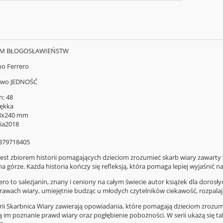
IEM BŁOGOSŁAWIEŃSTW
no Ferrero
two JEDNOŚĆ
n:
48
ękka
8x240 mm
ia
2018
379718405
 jest zbiorem historii pomagających dzieciom zrozumieć skarb wiary zawarty
a górze. Każda historia kończy się refleksją, która pomaga lepiej wyjaśnić na
ro to salezjanin, znany i ceniony na całym świecie autor książek dla dorosły
rawach wiary, umiejętnie budząc u młodych czytelników ciekawość, rozpalając
serii Skarbnica Wiary zawierają opowiadania, które pomagają dzieciom zrozu
 im poznanie prawd wiary oraz po­głębienie pobożności. W serii ukażą się t