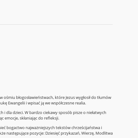
 w ośmiu błogosławieństwach, które Jezus wygłosił do tłumów
ukę Ewangelii i wpisać ją we współczesne realia.
ch i dla dzieci. W bardzo cieka­wy sposób pisze o niełatwych
 emocje, skłaniając do refleksji.
mieć bogactwo najważniejszych tekstów chrześcijaństwa i
akże następujące pozycje: Dziesięć przykazań, Wierzę, Modlitwa