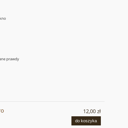
ękno
nane prawdy
ro
12,00 zł
do koszyka