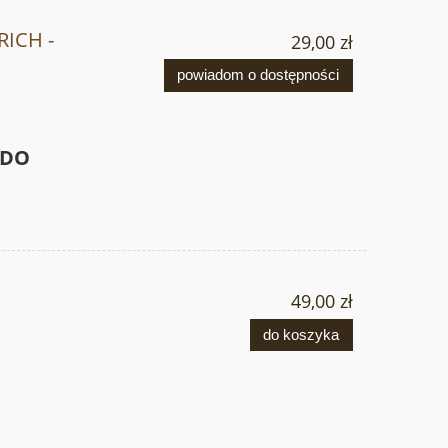
ICH -
29,00 zł
powiadom o dostępności
 DO
49,00 zł
do koszyka