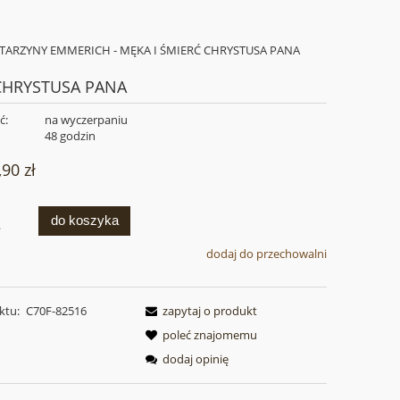
TARZYNY EMMERICH - MĘKA I ŚMIERĆ CHRYSTUSA PANA
 CHRYSTUSA PANA
ć:
na wyczerpaniu
:
48 godzin
,90 zł
do koszyka
.
dodaj do przechowalni
ktu:
C70F-82516
zapytaj o produkt
poleć znajomemu
dodaj opinię