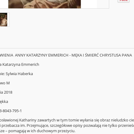
JAWIENIA ANNY KATARZYNY EMMERICH - MĘKA I ŚMIERĆ CHRYSTUSA PANA
a Katarzyna Emmerich
e: Sylwia Haberka
two M
ia 2018
ękka
3-8043-795-1
gosławionej Kathariny zawartych w tym tomie wyłania się obraz nieludzko cie
 przebacza im. Przejmujące, szczegółowe opisy pozwalają nie tylko przenie
sze – pomagają w ich duchowym przeżyciu.