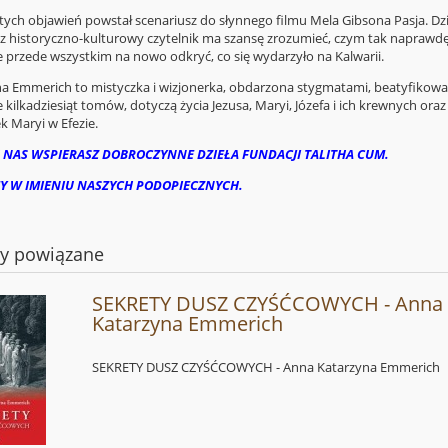
tych objawień powstał scenariusz do słynnego filmu Mela Gibsona Pasja. 
raz historyczno-kulturowy czytelnik ma szansę zrozumieć, czym tak naprawd
ale przede wszystkim na nowo odkryć, co się wydarzyło na Kalwarii.
ina Emmerich to mistyczka i wizjonerka, obdarzona stygmatami, beatyfiko
 kilkadziesiąt tomów, dotyczą życia Jezusa, Maryi, Józefa i ich krewny
k Maryi w Efezie.
 NAS WSPIERASZ DOBROCZYNNE DZIEŁA FUNDACJI TALITHA CUM.
Y W IMIENIU NASZYCH PODOPIECZNYCH.
ty powiązane
SEKRETY DUSZ CZYŚĆCOWYCH - Anna
Katarzyna Emmerich
SEKRETY DUSZ CZYŚĆCOWYCH - Anna Katarzyna Emmerich