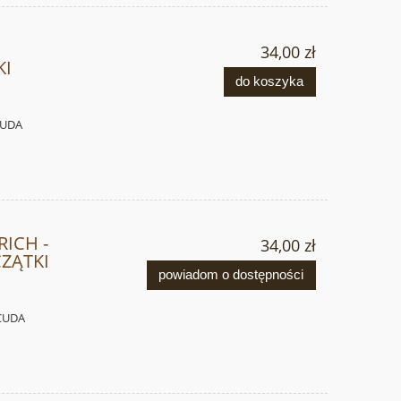
34,00 zł
KI
do koszyka
CUDA
ICH -
34,00 zł
ZĄTKI
powiadom o dostępności
CUDA