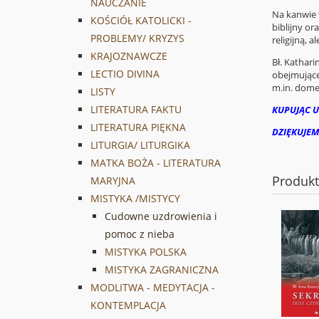
NAUCZANIE
Na kanwie 
KOŚCIÓŁ KATOLICKI -
biblijny o
PROBLEMY/ KRYZYS
religijną, 
KRAJOZNAWCZE
Bł. Kathar
LECTIO DIVINA
obejmujące
m.in. dome
LISTY
LITERATURA FAKTU
KUPUJĄC U
LITERATURA PIĘKNA
DZIĘKUJEM
LITURGIA/ LITURGIKA
MATKA BOŻA - LITERATURA
Produk
MARYJNA
MISTYKA /MISTYCY
Cudowne uzdrowienia i
pomoc z nieba
MISTYKA POLSKA
MISTYKA ZAGRANICZNA
MODLITWA - MEDYTACJA -
KONTEMPLACJA