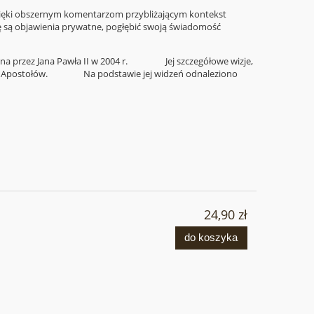
Dzięki obszernym komentarzom przybliżającym kontekst
ę są objawienia prywatne, pogłębić swoją świadomość
wana przez Jana Pawła II w 2004 r. Jej szczegółowe wizje,
ch oraz Apostołów. Na podstawie jej widzeń odnaleziono
24,90 zł
do koszyka