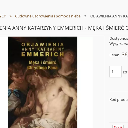
»
»
YCY
Cudowne uzdrowienia i pomoc z nieba
OBJAWIENIA ANNY KA
ENIA ANNY KATARZYNY EMMERICH - MĘKA I ŚMIERĆ
Dostępnoś
Wysyłka w
36
Cena:
szt
Kod produ