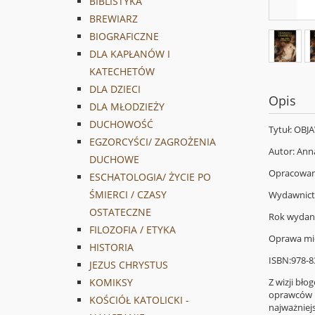
BIBLISTYKA
BREWIARZ
BIOGRAFICZNE
DLA KAPŁANÓW I
KATECHETÓW
DLA DZIECI
Opis
DLA MŁODZIEŻY
DUCHOWOŚĆ
Tytuł: OB
EGZORCYŚCI/ ZAGROŻENIA
Autor: Ann
DUCHOWE
Opracowani
ESCHATOLOGIA/ ŻYCIE PO
ŚMIERCI / CZASY
Wydawnic
OSTATECZNE
Rok wydan
FILOZOFIA / ETYKA
Oprawa mi
HISTORIA
ISBN:978-8
JEZUS CHRYSTUS
Z wizji bło
KOMIKSY
oprawców i
KOŚCIÓŁ KATOLICKI -
najważniej