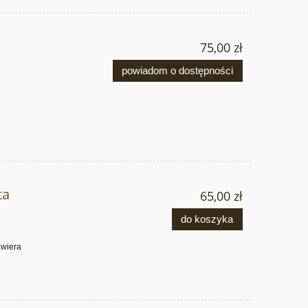
75,00 zł
powiadom o dostępności
ta
65,00 zł
do koszyka
awiera