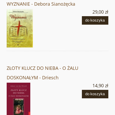
WYZNANIE - Debora Sianożęcka
29,00 zł
do koszyka
ZŁOTY KLUCZ DO NIEBA - O ŻALU
DOSKONAŁYM - Driesch
14,90 zł
do koszyka