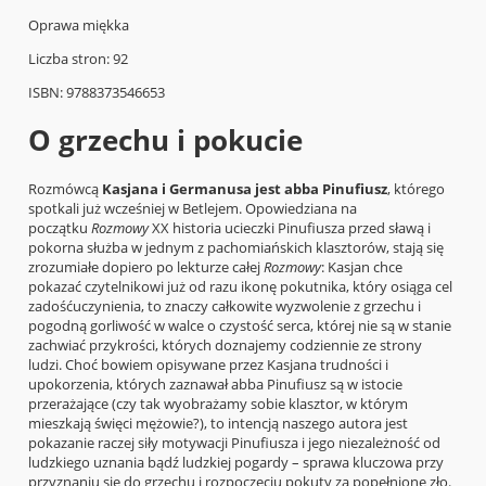
Oprawa miękka
Liczba stron: 92
ISBN: 9788373546653
O grzechu i pokucie
Rozmówcą
Kasjana i Germanusa jest abba Pinufiusz
, którego
spotkali już wcześniej w Betlejem. Opowiedziana na
początku
Rozmowy
XX historia ucieczki Pinufiusza przed sławą i
pokorna służba w jednym z pachomiańskich klasztorów, stają się
zrozumiałe dopiero po lekturze całej
Rozmowy
: Kasjan chce
pokazać czytelnikowi już od razu ikonę pokutnika, który osiąga cel
zadośćuczynienia, to znaczy całkowite wyzwolenie z grzechu i
pogodną gorliwość w walce o czystość serca, której nie są w stanie
zachwiać przykrości, których doznajemy codziennie ze strony
ludzi. Choć bowiem opisywane przez Kasjana trudności i
upokorzenia, których zaznawał abba Pinufiusz są w istocie
przerażające (czy tak wyobrażamy sobie klasztor, w którym
mieszkają święci mężowie?), to intencją naszego autora jest
pokazanie raczej siły motywacji Pinufiusza i jego niezależność od
ludzkiego uznania bądź ludzkiej pogardy – sprawa kluczowa przy
przyznaniu się do grzechu i rozpoczęciu pokuty za popełnione zło.