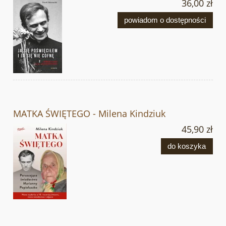
36,00 zł
powiadom o dostępności
MATKA ŚWIĘTEGO - Milena Kindziuk
45,90 zł
do koszyka