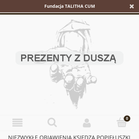
Fundacja TALITHA CUM
NIEZWYKŁE OBJAWIENIA KSIĘDZA POPIEŁUSZKI