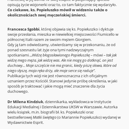
opisują życie wizjonerki oraz to, co tam faktycznie się wydarzyło.
Co ciekawe, ks. Popiełuszko mówił w widzeniu także o
okolicznościach swej męczeńskiej śmierci.
Francesca Sgobbi
, której objawia się ks. Popiełuszko i dyktuje
swoje przesłania, mieszka w niewielkiej miejscowości Fiumicello w
północnej Italii razem ze swoim mężem Giorgiem.
Gdy ją tam odwiedzamy, utwierdzamy się w przekonaniu, że od
ponad szesnastu lat żyje ona tymi nadzwyczajnym
spotkaniami.
„Widzę błogosławionego Popiełuszkę –
mówi
– tak jak
widzę mego męża, jak widzę was. Ale nie mogę go dotknąć, on jest
duchowy... Moje szczęście nie ma granic, kiedy piszę słowa, które od
niego słyszę, moja ręka drży, ale moje serce się raduje”.
Publikacja tych wizji nie jest równoznaczna z ich oficjalnym
uznaniem przez Kościół. Stanowi jedynie próbę określenia, w jaki
sposób je traktować i jakie mogą mieć znaczenie dla życia
duchowego.
Dr Milena Kindziuk
, dziennikarka, wykładowca w Instytucie
Edukacji Medialnej i Dziennikarstwa UKSW w Warszawie. Autorka
wielu książek, m.in. biografii bł. ks. Popiełuszki oraz
bestsellerowej
Matki świętego
(o Mariannie Popiełuszko) wydanej w
Wydawnictwie Esprit.