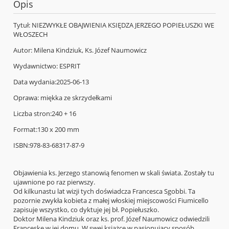
Opis
Tytuł: NIEZWYKŁE OBAJWIENIA KSIĘDZA JERZEGO POPIEŁUSZKI WE
WŁOSZECH
Autor: Milena Kindziuk, Ks. Józef Naumowicz
Wydawnictwo: ESPRIT
Data wydania:
2025-06-13
Oprawa: miękka
ze skrzydełkami
Liczba stron:
240 + 16
Format:
130 x 200 mm
ISBN:
978-83-68317-87-9
Objawienia ks. Jerzego stanowią fenomen w skali świata. Zostały tu
ujawnione po raz pierwszy.
Od kilkunastu lat wizji tych doświadcza Francesca Sgobbi. Ta
pozornie zwykła kobieta z małej włoskiej miejscowości Fiumicello
zapisuje wszystko, co dyktuje jej bł. Popiełuszko.
Doktor Milena Kindziuk oraz ks. prof. Józef Naumowicz odwiedzili
Franceskę w jej domu. W swej książce w pasjonujący sposób