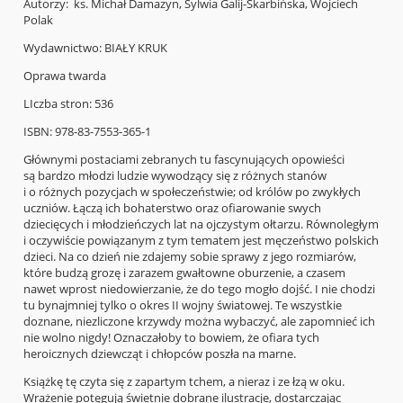
Autorzy: ks. Michał Damazyn, Sylwia Galij-Skarbińska, Wojciech
Polak
Wydawnictwo: BIAŁY KRUK
Oprawa twarda
LIczba stron: 536
ISBN: 978-83-7553-365-1
Głównymi postaciami zebranych tu fascynujących opowieści
są bardzo młodzi ludzie wywodzący się z różnych stanów
i o różnych pozycjach w społeczeństwie; od królów po zwykłych
uczniów. Łączą ich bohaterstwo oraz ofiarowanie swych
dziecięcych i młodzieńczych lat na ojczystym ołtarzu. Równoległym
i oczywiście powiązanym z tym tematem jest męczeństwo polskich
dzieci. Na co dzień nie zdajemy sobie sprawy z jego rozmiarów,
które budzą grozę i zarazem gwałtowne oburzenie, a czasem
nawet wprost niedowierzanie, że do tego mogło dojść. I nie chodzi
tu bynajmniej tylko o okres II wojny światowej. Te wszystkie
doznane, niezliczone krzywdy można wybaczyć, ale zapomnieć ich
nie wolno nigdy! Oznaczałoby to bowiem, że ofiara tych
heroicznych dziewcząt i chłopców poszła na marne.
Książkę tę czyta się z zapartym tchem, a nieraz i ze łzą w oku.
Wrażenie potęgują świetnie dobrane ilustracje, dostarczając