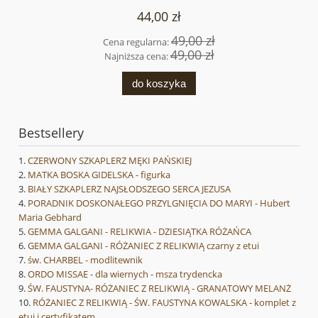
44,00 zł
49,00 zł
Cena regularna:
49,00 zł
Najniższa cena:
do koszyka
Bestsellery
CZERWONY SZKAPLERZ MĘKI PAŃSKIEJ
MATKA BOSKA GIDELSKA - figurka
BIAŁY SZKAPLERZ NAJSŁODSZEGO SERCA JEZUSA
PORADNIK DOSKONAŁEGO PRZYLGNIĘCIA DO MARYI - Hubert
Maria Gebhard
GEMMA GALGANI - RELIKWIA - DZIESIĄTKA RÓŻAŃCA
GEMMA GALGANI - RÓŻANIEC Z RELIKWIĄ czarny z etui
św. CHARBEL - modlitewnik
ORDO MISSAE - dla wiernych - msza trydencka
ŚW. FAUSTYNA- RÓŻANIEC Z RELIKWIĄ - GRANATOWY MELANŻ
RÓŻANIEC Z RELIKWIĄ - ŚW. FAUSTYNA KOWALSKA - komplet z
etui i certyfikatem