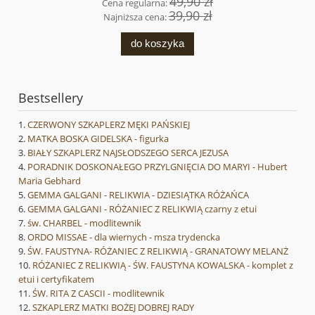
49,90 zł
Cena regularna:
39,90 zł
Najniższa cena:
do koszyka
Bestsellery
CZERWONY SZKAPLERZ MĘKI PAŃSKIEJ
MATKA BOSKA GIDELSKA - figurka
BIAŁY SZKAPLERZ NAJSŁODSZEGO SERCA JEZUSA
PORADNIK DOSKONAŁEGO PRZYLGNIĘCIA DO MARYI - Hubert
Maria Gebhard
GEMMA GALGANI - RELIKWIA - DZIESIĄTKA RÓŻAŃCA
GEMMA GALGANI - RÓŻANIEC Z RELIKWIĄ czarny z etui
św. CHARBEL - modlitewnik
ORDO MISSAE - dla wiernych - msza trydencka
ŚW. FAUSTYNA- RÓŻANIEC Z RELIKWIĄ - GRANATOWY MELANŻ
RÓŻANIEC Z RELIKWIĄ - ŚW. FAUSTYNA KOWALSKA - komplet z
etui i certyfikatem
ŚW. RITA Z CASCII - modlitewnik
SZKAPLERZ MATKI BOŻEJ DOBREJ RADY