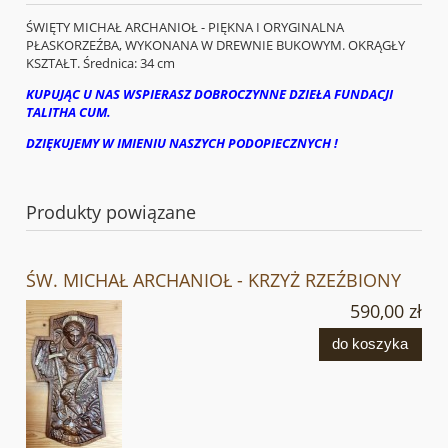
ŚWIĘTY MICHAŁ ARCHANIOŁ - PIĘKNA I ORYGINALNA
PŁASKORZEŹBA, WYKONANA W DREWNIE BUKOWYM. OKRĄGŁY
KSZTAŁT. Średnica: 34 cm
KUPUJĄC U NAS WSPIERASZ DOBROCZYNNE DZIEŁA FUNDACJI
TALITHA CUM.
DZIĘKUJEMY W IMIENIU NASZYCH PODOPIECZNYCH !
Produkty powiązane
ŚW. MICHAŁ ARCHANIOŁ - KRZYŻ RZEŹBIONY
590,00 zł
do koszyka