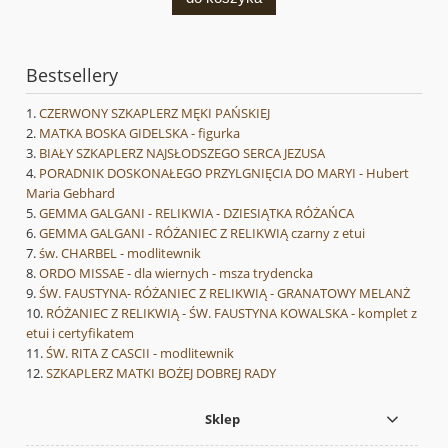
Bestsellery
CZERWONY SZKAPLERZ MĘKI PAŃSKIEJ
MATKA BOSKA GIDELSKA - figurka
BIAŁY SZKAPLERZ NAJSŁODSZEGO SERCA JEZUSA
PORADNIK DOSKONAŁEGO PRZYLGNIĘCIA DO MARYI - Hubert
Maria Gebhard
GEMMA GALGANI - RELIKWIA - DZIESIĄTKA RÓŻAŃCA
GEMMA GALGANI - RÓŻANIEC Z RELIKWIĄ czarny z etui
św. CHARBEL - modlitewnik
ORDO MISSAE - dla wiernych - msza trydencka
ŚW. FAUSTYNA- RÓŻANIEC Z RELIKWIĄ - GRANATOWY MELANŻ
RÓŻANIEC Z RELIKWIĄ - ŚW. FAUSTYNA KOWALSKA - komplet z
etui i certyfikatem
ŚW. RITA Z CASCII - modlitewnik
SZKAPLERZ MATKI BOŻEJ DOBREJ RADY
Sklep