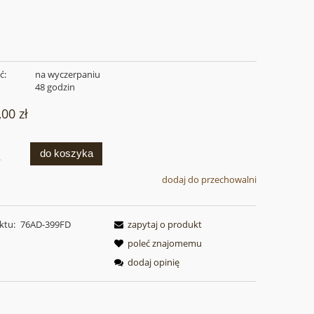
ć:
na wyczerpaniu
:
48 godzin
,00 zł
do koszyka
.
dodaj do przechowalni
ktu:
76AD-399FD
zapytaj o produkt
poleć znajomemu
dodaj opinię