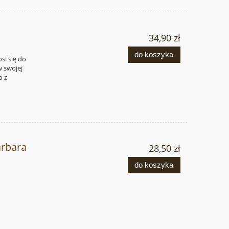
34,90 zł
do koszyka
si się do
 swojej
o z
rbara
28,50 zł
do koszyka