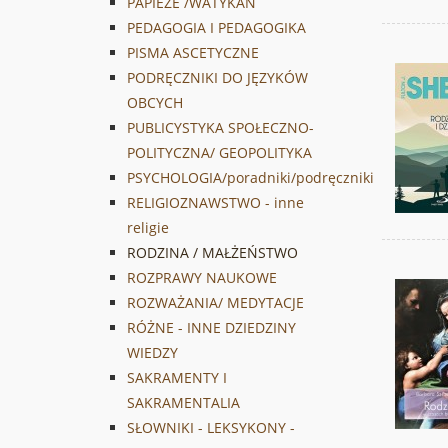
PAPIEŻE /WATYKAN
PEDAGOGIA I PEDAGOGIKA
PISMA ASCETYCZNE
PODRĘCZNIKI DO JĘZYKÓW
OBCYCH
PUBLICYSTYKA SPOŁECZNO-
POLITYCZNA/ GEOPOLITYKA
PSYCHOLOGIA/poradniki/podręczniki
RELIGIOZNAWSTWO - inne
religie
RODZINA / MAŁŻEŃSTWO
ROZPRAWY NAUKOWE
ROZWAŻANIA/ MEDYTACJE
RÓŻNE - INNE DZIEDZINY
WIEDZY
SAKRAMENTY I
SAKRAMENTALIA
SŁOWNIKI - LEKSYKONY -