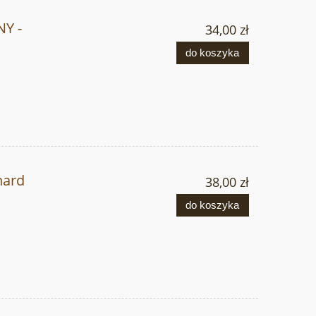
Y -
34,00 zł
do koszyka
hard
38,00 zł
do koszyka