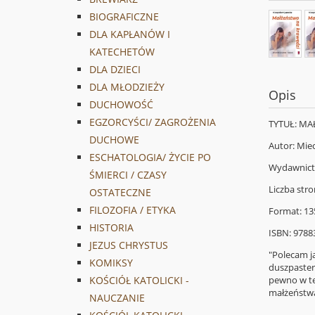
BIOGRAFICZNE
DLA KAPŁANÓW I
KATECHETÓW
DLA DZIECI
DLA MŁODZIEŻY
Opis
DUCHOWOŚĆ
EGZORCYŚCI/ ZAGROŻENIA
TYTUŁ: M
DUCHOWE
Autor: Mie
ESCHATOLOGIA/ ŻYCIE PO
Wydawnic
ŚMIERCI / CZASY
Liczba stro
OSTATECZNE
FILOZOFIA / ETYKA
Format: 13
HISTORIA
ISBN: 978
JEZUS CHRYSTUS
"Polecam j
KOMIKSY
duszpasterz
KOŚCIÓŁ KATOLICKI -
pewno w te
małżeństwa.
NAUCZANIE