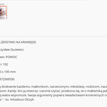
AŁŻEŃSTWO NA KRAWĘDZI
czysław Guzewicz
two: POMOC
n: 192
5 x 195 mm
8372569530
ą dosłownie każdemu: małżonkom, narzeczonym, młodzieży, rodzicom, nauc
om. Każdy, kto ją otworzy i zacznie czytać, przekona się, że o małżeńską je
j walce wspomoże. Swoje argumenty popiera świadectwami konkretnych osó
" - ks. Arkadiusz Olczyk