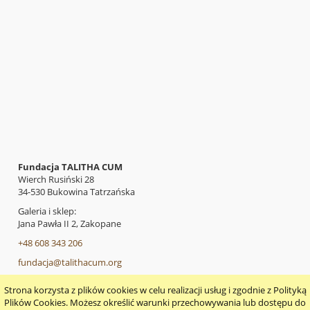
Fundacja TALITHA CUM
Wierch Rusiński 28
34-530 Bukowina Tatrzańska
Galeria i sklep:
Jana Pawła II 2, Zakopane
+48 608 343 206
fundacja@talithacum.org
Strona korzysta z plików cookies w celu realizacji usług i zgodnie z Polityką
pokaż pełną wersję strony
Plików Cookies. Możesz określić warunki przechowywania lub dostępu do