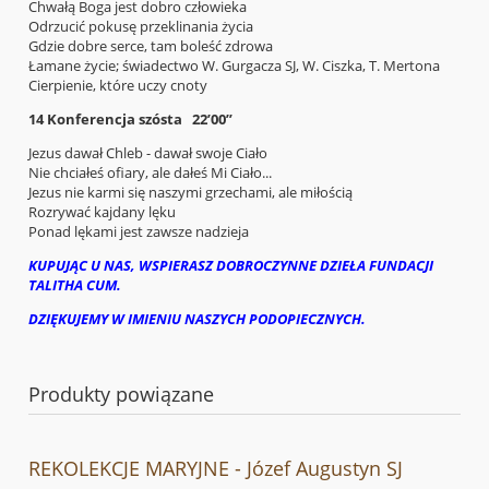
Chwałą Boga jest dobro człowieka
Odrzucić pokusę przeklinania życia
Gdzie dobre serce, tam boleść zdrowa
Łamane życie; świadectwo W. Gurgacza SJ, W. Ciszka, T. Mertona
Cierpienie, które uczy cnoty
14 Konferencja szósta 22’00”
Jezus dawał Chleb - dawał swoje Ciało
Nie chciałeś ofiary, ale dałeś Mi Ciało...
Jezus nie karmi się naszymi grzechami, ale miłością
Rozrywać kajdany lęku
Ponad lękami jest zawsze nadzieja
KUPUJĄC U NAS, WSPIERASZ DOBROCZYNNE DZIEŁA FUNDACJI
TALITHA CUM.
DZIĘKUJEMY W IMIENIU NASZYCH PODOPIECZNYCH.
Produkty powiązane
REKOLEKCJE MARYJNE - Józef Augustyn SJ