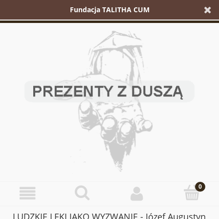
Fundacja TALITHA CUM
LUDZKIE LĘKI JAKO WYZWANIE - Józef Augustyn