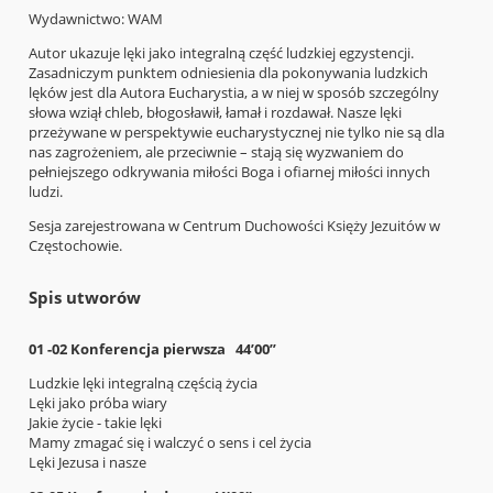
Wydawnictwo: WAM
Autor ukazuje lęki jako integralną część ludzkiej egzystencji.
Zasadniczym punktem odniesienia dla pokonywania ludzkich
lęków jest dla Autora Eucharystia, a w niej w sposób szczególny
słowa wziął chleb, błogosławił, łamał i rozdawał. Nasze lęki
przeżywane w perspektywie eucharystycznej nie tylko nie są dla
nas zagrożeniem, ale przeciwnie – stają się wyzwaniem do
pełniejszego odkrywania miłości Boga i ofiarnej miłości innych
ludzi.
Sesja zarejestrowana w Centrum Duchowości Księży Jezuitów w
Częstochowie.
Spis utworów
01 -02 Konferencja pierwsza 44’00”
Ludzkie lęki integralną częścią życia
Lęki jako próba wiary
Jakie życie - takie lęki
Mamy zmagać się i walczyć o sens i cel życia
Lęki Jezusa i nasze