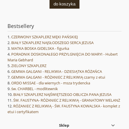
do koszyka
Bestsellery
CZERWONY SZKAPLERZ MĘKI PAŃSKIEJ
BIAŁY SZKAPLERZ NAJSŁODSZEGO SERCA JEZUSA
MATKA BOSKA GIDELSKA - figurka
PORADNIK DOSKONAŁEGO PRZYLGNIĘCIA DO MARYI - Hubert
Maria Gebhard
ZIELONY SZKAPLERZ
GEMMA GALGANI - RELIKWIA - DZIESIĄTKA RÓŻAŃCA
GEMMA GALGANI - RÓŻANIEC Z RELIKWIĄ czarny z etui
ORDO MISSAE - dla wiernych - msza trydencka
św. CHARBEL - modlitewnik
BIAŁY SZKAPLERZ NAJŚWIĘTSZEGO OBLICZA PANA JEZUSA
ŚW. FAUSTYNA- RÓŻANIEC Z RELIKWIĄ - GRANATOWY MELANŻ
RÓŻANIEC Z RELIKWIĄ - ŚW. FAUSTYNA KOWALSKA - komplet z
etui i certyfikatem
Sklep