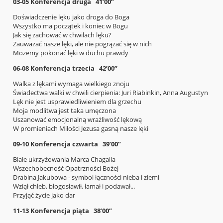
03-05 Konferencja druga 41’00”
Doświadczenie lęku jako droga do Boga
Wszystko ma początek i koniec w Bogu
Jak się zachować w chwilach lęku?
Zauważać nasze lęki, ale nie pogrążać się w nich
Możemy pokonać lęki w duchu prawdy
06-08 Konferencja trzecia 42’00”
Walka z lękami wymaga wielkiego znoju
Świadectwa walki w chwili cierpienia: Juri Riabinkin, Anna Augustyn
Lęk nie jest usprawiedliwieniem dla grzechu
Moja modlitwa jest taka umęczona
Uszanować emocjonalną wrażliwość lękową
W promieniach Miłości Jezusa gasną nasze lęki
09-10 Konferencja czwarta 39’00”
Białe ukrzyżowania Marca Chagalla
Wszechobecność Opatrzności Bożej
Drabina Jakubowa - symbol łączności nieba i ziemi
Wziął chleb, błogosławił, łamał i podawał...
Przyjąć życie jako dar
11-13 Konferencja piąta 38’00”