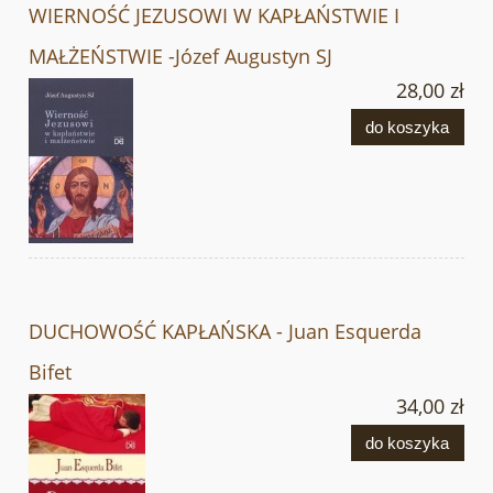
WIERNOŚĆ JEZUSOWI W KAPŁAŃSTWIE I
MAŁŻEŃSTWIE -Józef Augustyn SJ
28,00 zł
do koszyka
DUCHOWOŚĆ KAPŁAŃSKA - Juan Esquerda
Bifet
34,00 zł
do koszyka