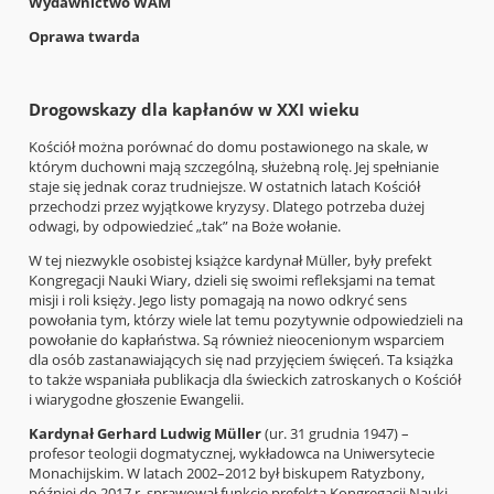
Wydawnictwo WAM
Oprawa twarda
Drogowskazy dla kapłanów w XXI wieku
Kościół można porównać do domu postawionego na skale, w
którym duchowni mają szczególną, służebną rolę. Jej spełnianie
staje się jednak coraz trudniejsze. W ostatnich latach Kościół
przechodzi przez wyjątkowe kryzysy. Dlatego potrzeba dużej
odwagi, by odpowiedzieć „tak” na Boże wołanie.
W tej niezwykle osobistej książce kardynał Müller, były prefekt
Kongregacji Nauki Wiary, dzieli się swoimi refleksjami na temat
misji i roli księży. Jego listy pomagają na nowo odkryć sens
powołania tym, którzy wiele lat temu pozytywnie odpowiedzieli na
powołanie do kapłaństwa. Są również nieocenionym wsparciem
dla osób zastanawiających się nad przyjęciem święceń. Ta książka
to także wspaniała publikacja dla świeckich zatroskanych o Kościół
i wiarygodne głoszenie Ewangelii.
Kardynał Gerhard Ludwig Müller
(ur. 31 grudnia 1947) –
profesor teologii dogmatycznej, wykładowca na Uniwersytecie
Monachijskim. W latach 2002–2012 był biskupem Ratyzbony,
później do 2017 r. sprawował funkcję prefekta Kongregacji Nauki