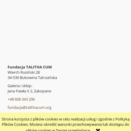
Fundacja TALITHA CUM
Wierch Rusiński 28
34-530 Bukowina Tatrzańska
Galeria i sklep:
Jana Pawła II 2, Zakopane
+48 608 343 206
fundacja@talithacum.org
Strona korzysta z plików cookies w celu realizacji usług i zgodnie z Polityką
pokaż pełną wersję strony
Plików Cookies. Możesz określić warunki przechowywania lub dostępu do
plików cookies w Twojej przeglądarce.