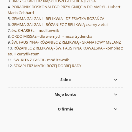
BIAŁY SZKAPLERZ NAJSŁODSZEGO SERCA JEZUSA
PORADNIK DOSKONAŁEGO PRZYLGNIĘCIA DO MARYI - Hubert
Maria Gebhard
GEMMA GALGANI - RELIKWIA - DZIESIĄTKA RÓŻAŃCA
GEMMA GALGANI - RÓŻANIEC Z RELIKWIĄ czarny z etui
św. CHARBEL - modlitewnik
ORDO MISSAE - dla wiernych - msza trydencka
ŚW. FAUSTYNA- RÓŻANIEC Z RELIKWIĄ - GRANATOWY MELANŻ
RÓŻANIEC Z RELIKWIĄ - ŚW. FAUSTYNA KOWALSKA - komplet z
etui i certyfikatem
ŚW. RITA Z CASCII - modlitewnik
SZKAPLERZ MATKI BOŻEJ DOBREJ RADY
Sklep
Moje konto
O firmie