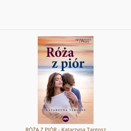
RÓŻA Z PIÓR - Katarzyna Targosz