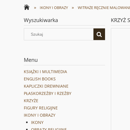
»
»
IKONY I OBRAZY
WITRAŻE RĘCZNIE MALOWAN
Wyszukiwarka
KRZYŻ 
Menu
KSIĄŻKI I MULTIMEDIA
ENGLISH BOOKS
KAPLICZKI DREWNIANE
PŁASKORZEŹBY I RZEŹBY
KRZYŻE
FIGURY RELIGIJNE
IKONY I OBRAZY
IKONY
OBRAZY RELIGIJNE