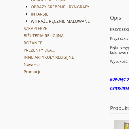
OBRAZY SREBRNE i RYNGRAFY
INTARSJE
Opis
WITRAŻE RĘCZNIE MALOWANE
SZKAPLERZE
KRZYŻ SZKL
BIŻUTERIA RELIGIJNA
Krzyż szkla
RÓŻAŃCE
Pięknie wy
PREZENTY DLA...
kolorowe re
INNE ARTYKUŁY RELIGIJNE
Wysokość:
Nowości
Promocje
KUPUJĄC U
DZIĘKUJEM
Produk