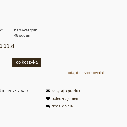
ć:
na wyczerpaniu
:
48 godzin
0,00 zł
do koszyka
.
dodaj do przechowalni
ktu:
6B75-794C9
zapytaj o produkt
poleć znajomemu
dodaj opinię