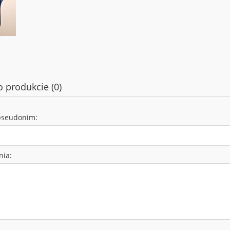
o produkcie (0)
pseudonim:
nia: